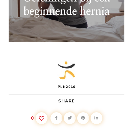
beginnende hernia
PIJN2019
SHARE
0