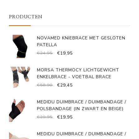
PRODUCTEN
NOVAMED KNIEBRACE MET GESLOTEN
PATELLA
OORSPRONKELIJKE
HUIDIGE
€
24,95
€
19,95
PRIJS
PRIJS
WAS:
IS:
MORSA THERMOCY LICHTGEWICHT
€24,95.
€19,95.
ENKELBRACE - VOETBAL BRACE
OORSPRONKELIJKE
HUIDIGE
€
58,90
€
29,45
PRIJS
PRIJS
WAS:
IS:
MEDIDU DUIMBRACE / DUIMBANDAGE /
€58,90.
€29,45.
POLSBANDAGE (IN ZWART EN BEIGE)
OORSPRONKELIJKE
HUIDIGE
€
29,95
€
19,95
PRIJS
PRIJS
WAS:
IS:
MEDIDU DUIMBRACE / DUIMBANDAGE /
€29,95.
€19,95.