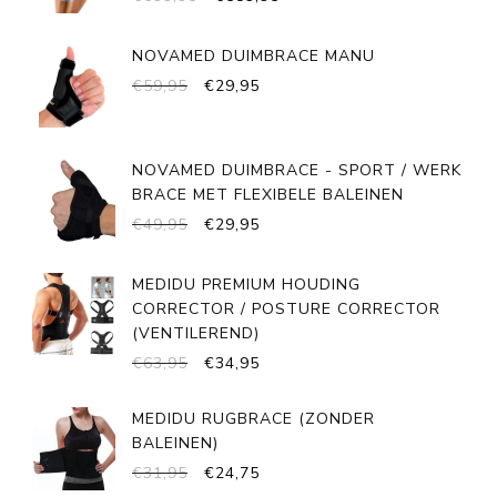
PRIJS
PRIJS
WAS:
IS:
NOVAMED DUIMBRACE MANU
€699,95.
€589,95.
OORSPRONKELIJKE
HUIDIGE
€
59,95
€
29,95
PRIJS
PRIJS
WAS:
IS:
€59,95.
€29,95.
NOVAMED DUIMBRACE - SPORT / WERK
BRACE MET FLEXIBELE BALEINEN
OORSPRONKELIJKE
HUIDIGE
€
49,95
€
29,95
PRIJS
PRIJS
WAS:
IS:
MEDIDU PREMIUM HOUDING
€49,95.
€29,95.
CORRECTOR / POSTURE CORRECTOR
(VENTILEREND)
OORSPRONKELIJKE
HUIDIGE
€
63,95
€
34,95
PRIJS
PRIJS
WAS:
IS:
MEDIDU RUGBRACE (ZONDER
€63,95.
€34,95.
BALEINEN)
OORSPRONKELIJKE
HUIDIGE
€
31,95
€
24,75
PRIJS
PRIJS