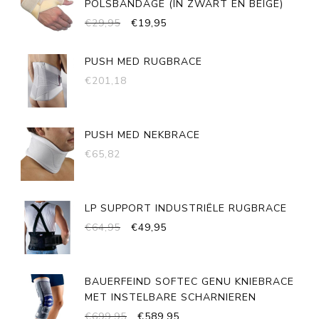
POLSBANDAGE (IN ZWART EN BEIGE)
OORSPRONKELIJKE
HUIDIGE
€
29,95
€
19,95
PRIJS
PRIJS
WAS:
IS:
PUSH MED RUGBRACE
€29,95.
€19,95.
€
201,18
PUSH MED NEKBRACE
€
65,82
LP SUPPORT INDUSTRIËLE RUGBRACE
OORSPRONKELIJKE
HUIDIGE
€
64,95
€
49,95
PRIJS
PRIJS
WAS:
IS:
€64,95.
€49,95.
BAUERFEIND SOFTEC GENU KNIEBRACE
MET INSTELBARE SCHARNIEREN
OORSPRONKELIJKE
HUIDIGE
€
699,95
€
589,95