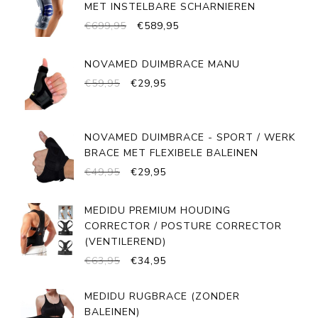
MET INSTELBARE SCHARNIEREN
OORSPRONKELIJKE
HUIDIGE
€
699,95
€
589,95
PRIJS
PRIJS
WAS:
IS:
NOVAMED DUIMBRACE MANU
€699,95.
€589,95.
OORSPRONKELIJKE
HUIDIGE
€
59,95
€
29,95
PRIJS
PRIJS
WAS:
IS:
€59,95.
€29,95.
NOVAMED DUIMBRACE - SPORT / WERK
BRACE MET FLEXIBELE BALEINEN
OORSPRONKELIJKE
HUIDIGE
€
49,95
€
29,95
PRIJS
PRIJS
WAS:
IS:
MEDIDU PREMIUM HOUDING
€49,95.
€29,95.
CORRECTOR / POSTURE CORRECTOR
(VENTILEREND)
OORSPRONKELIJKE
HUIDIGE
€
63,95
€
34,95
PRIJS
PRIJS
WAS:
IS:
MEDIDU RUGBRACE (ZONDER
€63,95.
€34,95.
BALEINEN)