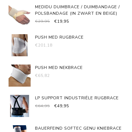
WAS:
IS:
MEDIDU DUIMBRACE / DUIMBANDAGE /
€29,95.
€19,95.
POLSBANDAGE (IN ZWART EN BEIGE)
OORSPRONKELIJKE
HUIDIGE
€
29,95
€
19,95
PRIJS
PRIJS
WAS:
IS:
PUSH MED RUGBRACE
€29,95.
€19,95.
€
201,18
PUSH MED NEKBRACE
€
65,82
LP SUPPORT INDUSTRIËLE RUGBRACE
OORSPRONKELIJKE
HUIDIGE
€
64,95
€
49,95
PRIJS
PRIJS
WAS:
IS:
€64,95.
€49,95.
BAUERFEIND SOFTEC GENU KNIEBRACE