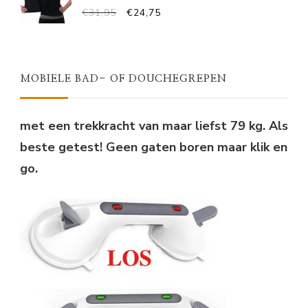
OORSPRONKELIJKE
HUIDIGE
€
31,95
€
24,75
PRIJS
PRIJS
WAS:
IS:
€31,95.
€24,75.
MOBIELE BAD- OF DOUCHEGREPEN
met een trekkracht van maar liefst 79 kg. Als
beste getest! Geen gaten boren maar klik en
go.