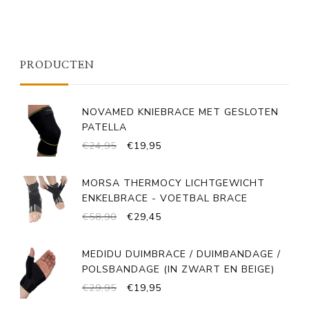
PRODUCTEN
NOVAMED KNIEBRACE MET GESLOTEN
PATELLA
OORSPRONKELIJKE
HUIDIGE
€
24,95
€
19,95
PRIJS
PRIJS
WAS:
IS:
MORSA THERMOCY LICHTGEWICHT
€24,95.
€19,95.
ENKELBRACE - VOETBAL BRACE
OORSPRONKELIJKE
HUIDIGE
€
58,90
€
29,45
PRIJS
PRIJS
WAS:
IS:
MEDIDU DUIMBRACE / DUIMBANDAGE /
€58,90.
€29,45.
POLSBANDAGE (IN ZWART EN BEIGE)
OORSPRONKELIJKE
HUIDIGE
€
29,95
€
19,95
PRIJS
PRIJS