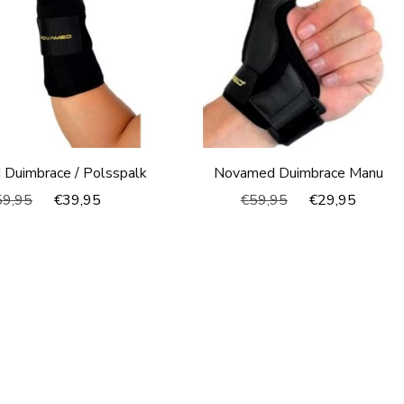
Duimbrace / Polsspalk
Novamed Duimbrace Manu
Oorspronkelijke
Huidige
Oorspronkelijke
Huidi
59,95
€
39,95
€
59,95
€
29,95
prijs
prijs
prijs
prijs
was:
is:
was:
is:
€59,95.
€39,95.
€59,95.
€29,9