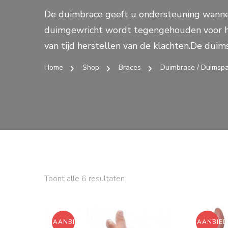
De duimbrace geeft u ondersteuning wannee
duimgewricht wordt tegengehouden voor het
van tijd herstellen van de klachten.De dui
Home
Shop
Braces
Duimbrace / Duimspa
Toont alle 6 resultaten
AANBIEDING!
AANBIED