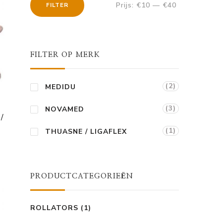
Prijs:
€10
—
€40
FILTER
Min.
Max.
prijs
prijs
FILTER OP MERK
(2)
MEDIDU
(3)
NOVAMED
/
(1)
THUASNE / LIGAFLEX
ge
5.
PRODUCTCATEGORIEËN
ROLLATORS
(1)