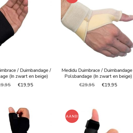
imbrace / Duimbandage /
Medidu Duimbrace / Duimbandage 
age (In zwart en beige)
Polsbandage (In zwart en beige)
Oorspronkelijke
Huidige
Oorspronkelijke
Huidi
29,95
€
19,95
€
29,95
€
19,95
prijs
prijs
prijs
prijs
was:
is:
was:
is:
€29,95.
€19,95.
€29,95.
€19,9
ING!
AANBIEDING!