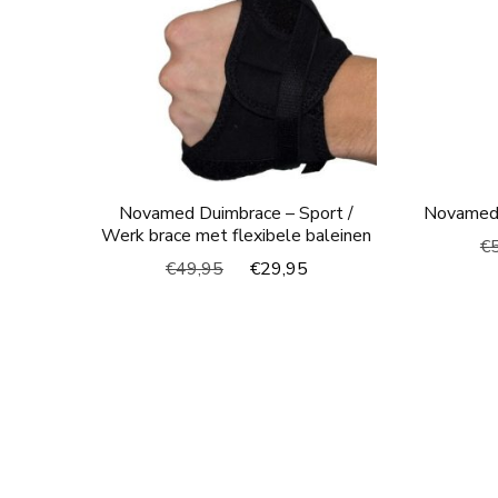
Novamed Duimbrace – Sport /
Novamed 
Werk brace met flexibele baleinen
€
Oorspronkelijke
Huidige
€
49,95
€
29,95
prijs
prijs
was:
is:
€49,95.
€29,95.