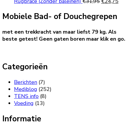
Oorspronkeli
Huid
Rugbrace (Zonder baleinen)
€
31,95
€
24,75
prijs
prijs
Mobiele Bad- of Douchegrepen
was:
is:
€31,95.
€24,
met een trekkracht van maar liefst 79 kg. Als
beste getest! Geen gaten boren maar klik en go.
Categorieën
Berichten
(7)
Mediblog
(252)
TENS info
(8)
Voeding
(13)
Informatie