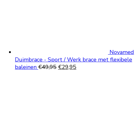
Novamed
Duimbrace - Sport / Werk brace met flexibele
Oorspronkelijke
Huidige
baleinen
€
49,95
€
29,95
prijs
prijs
was:
is:
€49,95.
€29,95.