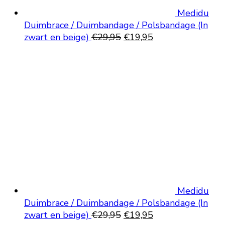
Medidu
Duimbrace / Duimbandage / Polsbandage (In
Oorspronkelijke
Huidige
zwart en beige)
€
29,95
€
19,95
prijs
prijs
was:
is:
€29,95.
€19,95.
Medidu
Duimbrace / Duimbandage / Polsbandage (In
Oorspronkelijke
Huidige
zwart en beige)
€
29,95
€
19,95