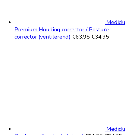
Medidu
Premium Houding corrector / Posture
Oorspronkelijke
Huidige
corrector (ventilerend)
€
63,95
€
34,95
prijs
prijs
was:
is:
€63,95.
€34,95.
Medidu