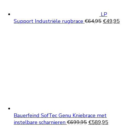
LP
Oorspronke
Hui
Support Industriële rugbrace
€
64,95
€
49,95
prijs
prij
was:
is:
€64,95.
€49
Bauerfeind SofTec Genu Kniebrace met
Oorspronkelijke
Huidige
instelbare scharnieren
€
699,95
€
589,95