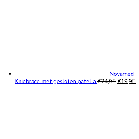
Novamed
Oorspron
H
Kniebrace met gesloten patella
€
24,95
€
19,95
prijs
p
was:
is
€24,95.
€