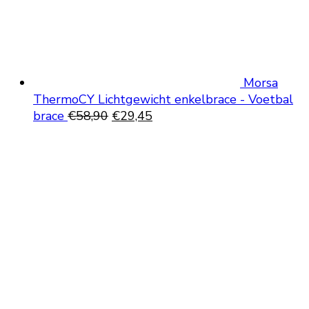
Morsa
ThermoCY Lichtgewicht enkelbrace - Voetbal
Oorspronkelijke
Huidige
brace
€
58,90
€
29,45
prijs
prijs
was:
is:
€58,90.
€29,45.