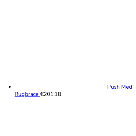
prijs
prijs
was:
is:
€29,95.
€19,95.
Push Med
Rugbrace
€
201,18