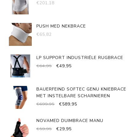
€
201,18
PUSH MED NEKBRACE
€
65,82
LP SUPPORT INDUSTRIËLE RUGBRACE
OORSPRONKELIJKE
HUIDIGE
€
64,95
€
49,95
PRIJS
PRIJS
WAS:
IS:
€64,95.
€49,95.
BAUERFEIND SOFTEC GENU KNIEBRACE
MET INSTELBARE SCHARNIEREN
OORSPRONKELIJKE
HUIDIGE
€
699,95
€
589,95
PRIJS
PRIJS
WAS:
IS:
NOVAMED DUIMBRACE MANU
€699,95.
€589,95.
OORSPRONKELIJKE
HUIDIGE
€
59,95
€
29,95
PRIJS
PRIJS