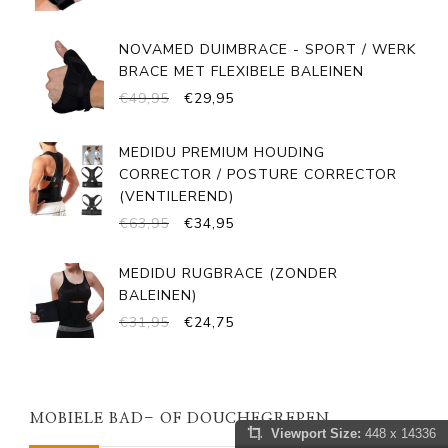
WAS:
IS:
€59,95.
€29,95.
NOVAMED DUIMBRACE - SPORT / WERK
BRACE MET FLEXIBELE BALEINEN
OORSPRONKELIJKE
HUIDIGE
€
49,95
€
29,95
PRIJS
PRIJS
WAS:
IS:
MEDIDU PREMIUM HOUDING
€49,95.
€29,95.
CORRECTOR / POSTURE CORRECTOR
(VENTILEREND)
OORSPRONKELIJKE
HUIDIGE
€
63,95
€
34,95
PRIJS
PRIJS
WAS:
IS:
MEDIDU RUGBRACE (ZONDER
€63,95.
€34,95.
BALEINEN)
OORSPRONKELIJKE
HUIDIGE
€
31,95
€
24,75
PRIJS
PRIJS
WAS:
IS:
€31,95.
€24,75.
MOBIELE BAD- OF DOUCHEGREPEN
Viewport Size:
448 x 14336