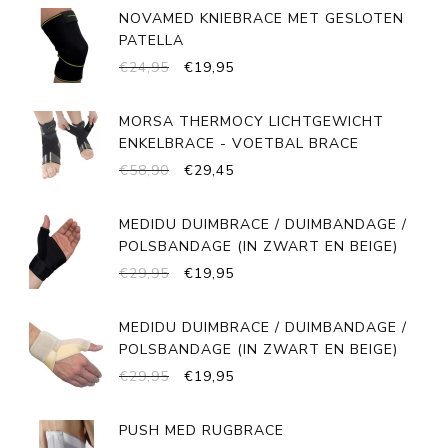
NOVAMED KNIEBRACE MET GESLOTEN
PATELLA
OORSPRONKELIJKE
HUIDIGE
€
24,95
€
19,95
PRIJS
PRIJS
WAS:
IS:
MORSA THERMOCY LICHTGEWICHT
€24,95.
€19,95.
ENKELBRACE - VOETBAL BRACE
OORSPRONKELIJKE
HUIDIGE
€
58,90
€
29,45
PRIJS
PRIJS
WAS:
IS:
MEDIDU DUIMBRACE / DUIMBANDAGE /
€58,90.
€29,45.
POLSBANDAGE (IN ZWART EN BEIGE)
OORSPRONKELIJKE
HUIDIGE
€
29,95
€
19,95
PRIJS
PRIJS
WAS:
IS:
MEDIDU DUIMBRACE / DUIMBANDAGE /
€29,95.
€19,95.
POLSBANDAGE (IN ZWART EN BEIGE)
OORSPRONKELIJKE
HUIDIGE
€
29,95
€
19,95
PRIJS
PRIJS
WAS:
IS:
PUSH MED RUGBRACE
€29,95.
€19,95.