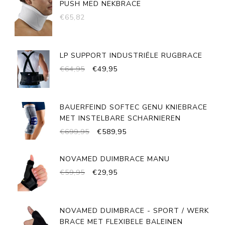
PUSH MED NEKBRACE
€
65,82
LP SUPPORT INDUSTRIËLE RUGBRACE
OORSPRONKELIJKE
HUIDIGE
€
64,95
€
49,95
PRIJS
PRIJS
WAS:
IS:
€64,95.
€49,95.
BAUERFEIND SOFTEC GENU KNIEBRACE
MET INSTELBARE SCHARNIEREN
OORSPRONKELIJKE
HUIDIGE
€
699,95
€
589,95
PRIJS
PRIJS
WAS:
IS:
NOVAMED DUIMBRACE MANU
€699,95.
€589,95.
OORSPRONKELIJKE
HUIDIGE
€
59,95
€
29,95
PRIJS
PRIJS
WAS:
IS:
€59,95.
€29,95.
NOVAMED DUIMBRACE - SPORT / WERK
BRACE MET FLEXIBELE BALEINEN