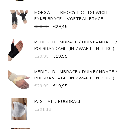
PRIJS
PRIJS
WAS:
IS:
MORSA THERMOCY LICHTGEWICHT
€24,95.
€19,95.
ENKELBRACE - VOETBAL BRACE
OORSPRONKELIJKE
HUIDIGE
€
58,90
€
29,45
PRIJS
PRIJS
WAS:
IS:
MEDIDU DUIMBRACE / DUIMBANDAGE /
€58,90.
€29,45.
POLSBANDAGE (IN ZWART EN BEIGE)
OORSPRONKELIJKE
HUIDIGE
€
29,95
€
19,95
PRIJS
PRIJS
WAS:
IS:
MEDIDU DUIMBRACE / DUIMBANDAGE /
€29,95.
€19,95.
POLSBANDAGE (IN ZWART EN BEIGE)
OORSPRONKELIJKE
HUIDIGE
€
29,95
€
19,95
PRIJS
PRIJS
WAS:
IS:
PUSH MED RUGBRACE
€29,95.
€19,95.
€
201,18