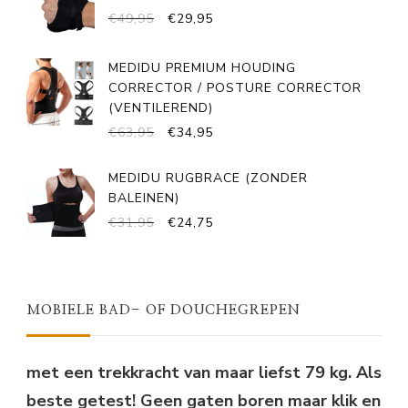
OORSPRONKELIJKE
HUIDIGE
€
49,95
€
29,95
PRIJS
PRIJS
WAS:
IS:
MEDIDU PREMIUM HOUDING
€49,95.
€29,95.
CORRECTOR / POSTURE CORRECTOR
(VENTILEREND)
OORSPRONKELIJKE
HUIDIGE
€
63,95
€
34,95
PRIJS
PRIJS
WAS:
IS:
MEDIDU RUGBRACE (ZONDER
€63,95.
€34,95.
BALEINEN)
OORSPRONKELIJKE
HUIDIGE
€
31,95
€
24,75
PRIJS
PRIJS
WAS:
IS:
€31,95.
€24,75.
MOBIELE BAD- OF DOUCHEGREPEN
met een trekkracht van maar liefst 79 kg. Als
beste getest! Geen gaten boren maar klik en