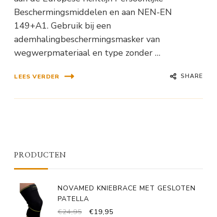
Beschermingsmiddelen en aan NEN-EN
149+A1. Gebruik bij een
ademhalingbeschermingsmasker van
wegwerpmateriaal en type zonder …
SHARE
LEES VERDER
PRODUCTEN
NOVAMED KNIEBRACE MET GESLOTEN
PATELLA
OORSPRONKELIJKE
HUIDIGE
€
24,95
€
19,95