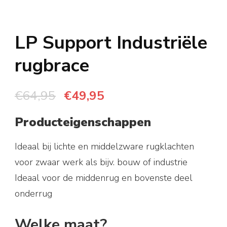
LP Support Industriële
rugbrace
Oorspronkelijke
Huidige
€
64,95
€
49,95
prijs
prijs
Producteigenschappen
was:
is:
€64,95.
€49,95.
Ideaal bij lichte en middelzware rugklachten
voor zwaar werk als bijv. bouw of industrie
Ideaal voor de middenrug en bovenste deel
onderrug
Welke maat?