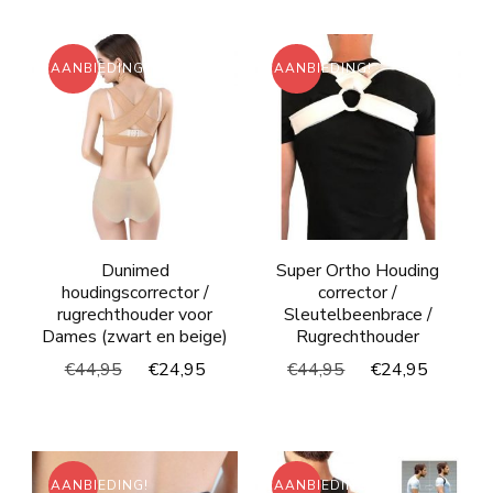
was:
is:
€44,95.
€24,95.
AANBIEDING!
AANBIEDING!
Dunimed
Super Ortho Houding
houdingscorrector /
corrector /
rugrechthouder voor
Sleutelbeenbrace /
Dames (zwart en beige)
Rugrechthouder
Oorspronkelijke
Huidige
Oorspronkelijke
Huidig
€
44,95
€
24,95
€
44,95
€
24,95
prijs
prijs
prijs
prijs
was:
is:
was:
is:
€44,95.
€24,95.
€44,95.
€24,95
AANBIEDING!
AANBIEDING!