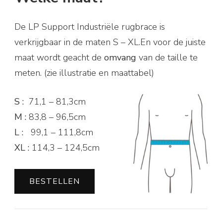
De LP Support Industriële rugbrace is
verkrijgbaar in de maten S – XL.En voor de juiste
maat wordt geacht de
omvang
van de taille te
meten. (zie illustratie en maattabel)
S :
71,1 – 81,3cm
M :
83,8 – 96,5cm
L :
99,1 – 111,8cm
XL :
114,3 – 124,5cm
BESTELLEN