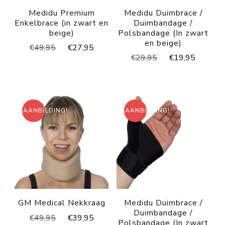
Medidu Premium
Medidu Duimbrace /
Enkelbrace (in zwart en
Duimbandage /
beige)
Polsbandage (In zwart
en beige)
Oorspronkelijke
Huidige
€
49,95
€
27,95
Oorspronkelijke
Huidig
€
29,95
€
19,95
prijs
prijs
prijs
prijs
was:
is:
was:
is:
€49,95.
€27,95.
€29,95.
€19,95
AANBIEDING!
AANBIEDING!
GM Medical Nekkraag
Medidu Duimbrace /
Duimbandage /
Oorspronkelijke
Huidige
€
49,95
€
39,95
Polsbandage (In zwart