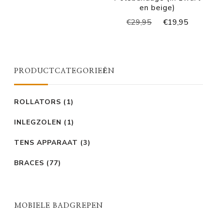
prijs
prijs
en beige)
was:
is:
Oorspronkelijke
Huidig
€
29,95
€
19,95
€49,95.
€39,95.
prijs
prijs
was:
is:
€29,95.
€19,95
PRODUCTCATEGORIEËN
ROLLATORS
(1)
INLEGZOLEN
(1)
TENS APPARAAT
(3)
BRACES
(77)
MOBIELE BADGREPEN