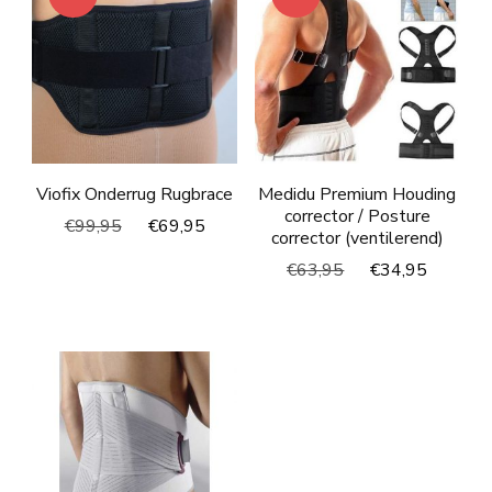
Viofix Onderrug Rugbrace
Medidu Premium Houding
corrector / Posture
Oorspronkelijke
Huidige
€
99,95
€
69,95
corrector (ventilerend)
prijs
prijs
Oorspronkelijke
Huidig
€
63,95
€
34,95
was:
is:
prijs
prijs
€99,95.
€69,95.
was:
is:
€63,95.
€34,95