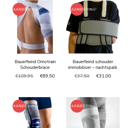
AANBIEDING!
AANBIEDING!
Bauerfeind Omotrain
Bauerfeind schouder
Schouderbrace
immobiliser – nachtspalk
Oorspronkelijke
Huidige
Oorspronkelijke
Huidig
€
109,95
€
89,50
€
37,50
€
31,00
prijs
prijs
prijs
prijs
was:
is:
was:
is:
€109,95.
€89,50.
€37,50.
€31,00
AANBIEDING!
AANBIEDING!