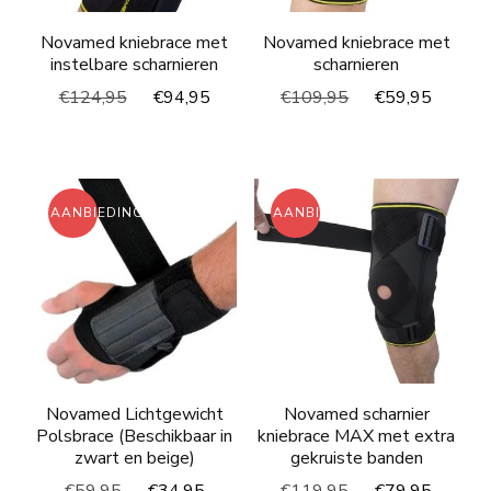
Novamed kniebrace met
Novamed kniebrace met
instelbare scharnieren
scharnieren
Oorspronkelijke
Huidige
Oorspronkelijke
Huidi
€
124,95
€
94,95
€
109,95
€
59,95
prijs
prijs
prijs
prijs
was:
is:
was:
is:
€124,95.
€94,95.
€109,95.
€59,9
AANBIEDING!
AANBIEDING!
Novamed Lichtgewicht
Novamed scharnier
Polsbrace (Beschikbaar in
kniebrace MAX met extra
zwart en beige)
gekruiste banden
Oorspronkelijke
Huidige
Oorspronkelijke
Huidi
€
59,95
€
34,95
€
119,95
€
79,95