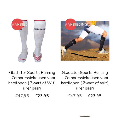
prijs
prijs
was:
is:
was:
is:
€58,90.
€29,45
€49,95.
€24,95.
AANBIEDING!
AANBIEDING!
Gladiator Sports Running
Gladiator Sports Running
– Compressiekousen voor
– Compressiekousen voor
hardlopen ( Zwart of Wit)
hardlopen ( Zwart of Wit)
(Per paar)
(Per paar)
Oorspronkelijke
Huidige
Oorspronkelijke
Huidig
€
47,95
€
23,95
€
47,95
€
23,95
prijs
prijs
prijs
prijs
was:
is:
was:
is:
€47,95.
€23,95.
€47,95.
€23,95