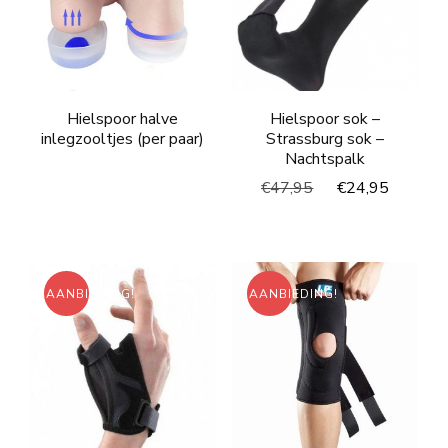
Hielspoor halve
Hielspoor sok –
inlegzooltjes (per paar)
Strassburg sok –
Nachtspalk
Oorspronkelijke
Huidig
€
47,95
€
24,95
prijs
prijs
was:
is:
€47,95.
€24,95
AANBIEDING!
AANBIEDING!