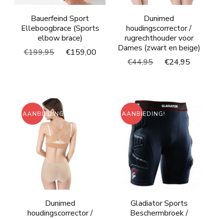
Bauerfeind Sport
Dunimed
Elleboogbrace (Sports
houdingscorrector /
elbow brace)
rugrechthouder voor
Dames (zwart en beige)
Oorspronkelijke
Huidige
€
199,95
€
159,00
Oorspronkelijke
Huidig
€
44,95
€
24,95
prijs
prijs
prijs
prijs
was:
is:
was:
is:
€199,95.
€159,00.
€44,95.
€24,95
AANBIEDING!
AANBIEDING!
Dunimed
Gladiator Sports
houdingscorrector /
Beschermbroek /