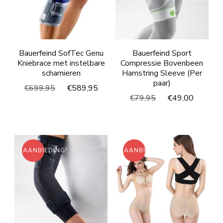
Bauerfeind SofTec Genu
Bauerfeind Sport
Kniebrace met instelbare
Compressie Bovenbeen
scharnieren
Hamstring Sleeve (Per
paar)
Oorspronkelijke
Huidige
€
699,95
€
589,95
Oorspronkelijke
Huidig
€
79,95
€
49,00
prijs
prijs
prijs
prijs
was:
is:
was:
is:
€699,95.
€589,95.
€79,95.
€49,00
AANBIEDING!
AANBIEDING!