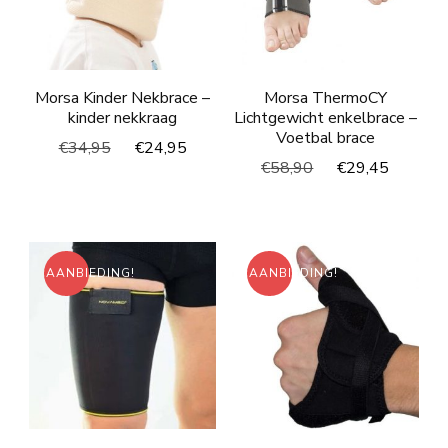
Morsa Kinder Nekbrace –
Morsa ThermoCY
kinder nekkraag
Lichtgewicht enkelbrace –
Voetbal brace
Oorspronkelijke
Huidige
€
34,95
€
24,95
Oorspronkelijke
Huidig
€
58,90
€
29,45
prijs
prijs
prijs
prijs
was:
is:
was:
is:
€34,95.
€24,95.
€58,90.
€29,45
AANBIEDING!
AANBIEDING!