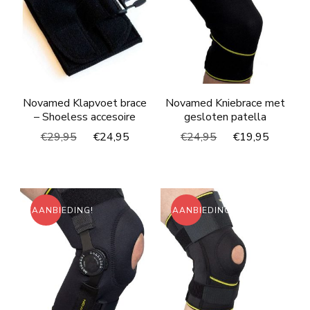
Novamed Klapvoet brace
Novamed Kniebrace met
– Shoeless accesoire
gesloten patella
Oorspronkelijke
Huidige
Oorspronkelijke
Huidig
€
29,95
€
24,95
€
24,95
€
19,95
prijs
prijs
prijs
prijs
was:
is:
was:
is:
€29,95.
€24,95.
€24,95.
€19,95
AANBIEDING!
AANBIEDING!