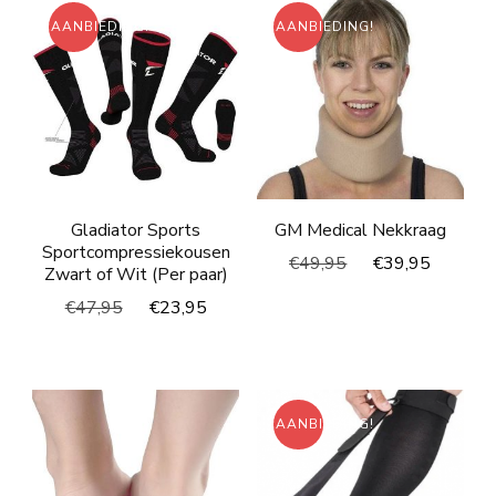
AANBIEDING!
AANBIEDING!
Gladiator Sports
GM Medical Nekkraag
Sportcompressiekousen
Oorspronkelijke
Huidig
€
49,95
€
39,95
Zwart of Wit (Per paar)
prijs
prijs
Oorspronkelijke
Huidige
€
47,95
€
23,95
was:
is:
prijs
prijs
€49,95.
€39,95
was:
is:
€47,95.
€23,95.
AANBIEDING!