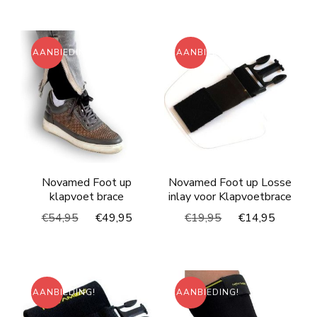
was:
is:
was:
is:
€59,95.
€39,95.
€59,95.
€29,95
AANBIEDING!
AANBIEDING!
Novamed Foot up
Novamed Foot up Losse
klapvoet brace
inlay voor Klapvoetbrace
Oorspronkelijke
Huidige
Oorspronkelijke
Huidig
€
54,95
€
49,95
€
19,95
€
14,95
prijs
prijs
prijs
prijs
was:
is:
was:
is:
€54,95.
€49,95.
€19,95.
€14,95
AANBIEDING!
AANBIEDING!