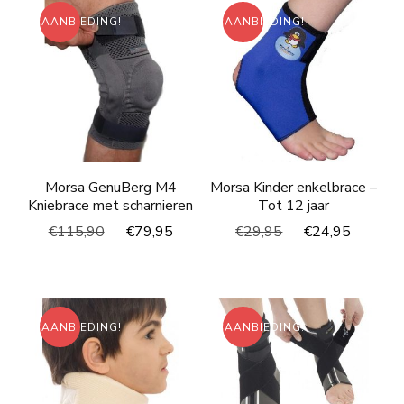
AANBIEDING!
AANBIEDING!
Morsa GenuBerg M4
Morsa Kinder enkelbrace –
Kniebrace met scharnieren
Tot 12 jaar
Oorspronkelijke
Huidige
Oorspronkelijke
Huidig
€
115,90
€
79,95
€
29,95
€
24,95
prijs
prijs
prijs
prijs
was:
is:
was:
is:
€115,90.
€79,95.
€29,95.
€24,95
AANBIEDING!
AANBIEDING!