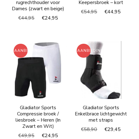
rugrechthouder voor
Keepersbroek – kort
Dames (zwart en beige)
Oorspronkelijke
Huidig
€
54,95
€
44,95
Oorspronkelijke
Huidige
€
44,95
€
24,95
prijs
prijs
prijs
prijs
was:
is:
was:
is:
€54,95.
€44,95
€44,95.
€24,95.
AANBIEDING!
AANBIEDING!
Gladiator Sports
Gladiator Sports
Compressie broek /
Enkelbrace lichtgewicht
liesbroek – Heren (In
met straps
Zwart en Wit)
Oorspronkelijke
Huidig
€
58,90
€
29,45
Oorspronkelijke
Huidige
€
49,95
€
24,95
prijs
prijs