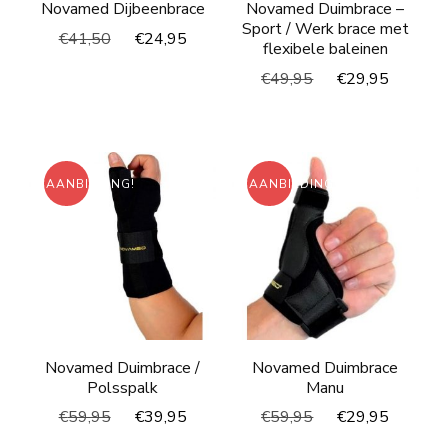
Novamed Dijbeenbrace
Novamed Duimbrace –
Sport / Werk brace met
Oorspronkelijke
Huidige
€
41,50
€
24,95
flexibele baleinen
prijs
prijs
Oorspronkelijke
Huidig
€
49,95
€
29,95
was:
is:
prijs
prijs
€41,50.
€24,95.
was:
is:
€49,95.
€29,95
AANBIEDING!
AANBIEDING!
Novamed Duimbrace /
Novamed Duimbrace
Polsspalk
Manu
Oorspronkelijke
Huidige
Oorspronkelijke
Huidig
€
59,95
€
39,95
€
59,95
€
29,95
prijs
prijs
prijs
prijs