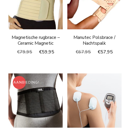
Magnetische rugbrace –
Manutec Polsbrace /
Ceramic Magnetic
Nachtspalk
Oorspronkelijke
Huidige
Oorspronkelijke
Huidig
€
79,95
€
59,95
€
67,95
€
57,95
prijs
prijs
prijs
prijs
was:
is:
was:
is:
€79,95.
€59,95.
€67,95.
€57,95
AANBIEDING!