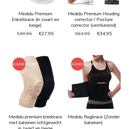
Medidu Premium
Medidu Premium Houding
Enkelbrace (in zwart en
corrector / Posture
beige)
corrector (ventilerend)
Oorspronkelijke
Huidige
Oorspronkelijke
Huidig
€
49,95
€
27,95
€
63,95
€
34,95
prijs
prijs
prijs
prijs
was:
is:
was:
is:
€49,95.
€27,95.
€63,95.
€34,95
AANBIEDING!
AANBIEDING!
Medidu premium kniebrace
Medidu Rugbrace (Zonder
met baleinen lichtgewicht
baleinen)
in zwart en beige