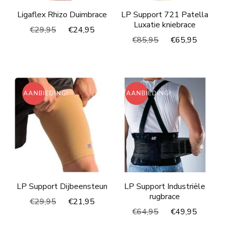
Ligaflex Rhizo Duimbrace
LP Support 721 Patella
Luxatie kniebrace
Oorspronkelijke
Huidige
€
29,95
€
24,95
Oorspronkelijke
Huidig
€
85,95
€
65,95
prijs
prijs
prijs
prijs
was:
is:
was:
is:
€29,95.
€24,95.
€85,95.
€65,95
AANBIEDING!
AANBIEDING!
LP Support Dijbeensteun
LP Support Industriële
rugbrace
Oorspronkelijke
Huidige
€
29,95
€
21,95
Oorspronkelijke
Huidig
€
64,95
€
49,95
prijs
prijs
prijs
prijs
was:
is: