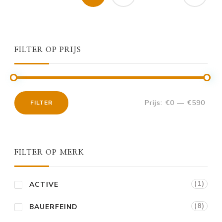
FILTER OP PRIJS
Prijs:
€0
—
€590
FILTER
Min.
Max.
prijs
prijs
FILTER OP MERK
(1)
ACTIVE
(8)
BAUERFEIND