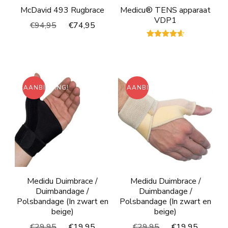
McDavid 493 Rugbrace
Medicu® TENS apparaat
VDP1
Oorspronkelijke
Huidige
€
94,95
€
74,95
prijs
prijs
Gewaardeerd
was:
is:
4.56
€94,95.
€74,95.
uit 5
AANBIEDING!
AANBIEDING!
Medidu Duimbrace /
Medidu Duimbrace /
Duimbandage /
Duimbandage /
Polsbandage (In zwart en
Polsbandage (In zwart en
beige)
beige)
Oorspronkelijke
Huidige
Oorspronkelijke
Huidig
€
29,95
€
19,95
€
29,95
€
19,95