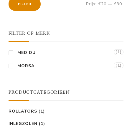
Prijs:
€20
—
€30
FILTER
Min.
Max.
prijs
prijs
FILTER OP MERK
(1)
MEDIDU
(1)
MORSA
PRODUCTCATEGORIEËN
ROLLATORS
(1)
INLEGZOLEN
(1)