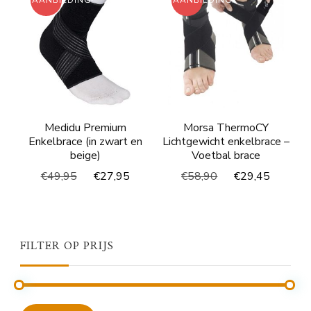
AANBIEDING!
AANBIEDING!
Medidu Premium
Morsa ThermoCY
Enkelbrace (in zwart en
Lichtgewicht enkelbrace –
beige)
Voetbal brace
Oorspronkelijke
Huidige
Oorspronkelijke
Huidig
€
49,95
€
27,95
€
58,90
€
29,45
prijs
prijs
prijs
prijs
was:
is:
was:
is:
€49,95.
€27,95.
€58,90.
€29,45
FILTER OP PRIJS