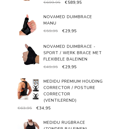
OORSPRONKELIJKE
HUIDIGE
€
699,95
€
589,95
PRIJS
PRIJS
WAS:
IS:
NOVAMED DUIMBRACE
€699,95.
€589,95.
MANU
OORSPRONKELIJKE
HUIDIGE
€
59,95
€
29,95
PRIJS
PRIJS
WAS:
IS:
NOVAMED DUIMBRACE -
€59,95.
€29,95.
SPORT / WERK BRACE MET
FLEXIBELE BALEINEN
OORSPRONKELIJKE
HUIDIGE
€
49,95
€
29,95
PRIJS
PRIJS
WAS:
IS:
MEDIDU PREMIUM HOUDING
€49,95.
€29,95.
CORRECTOR / POSTURE
CORRECTOR
(VENTILEREND)
OORSPRONKELIJKE
HUIDIGE
€
63,95
€
34,95
PRIJS
PRIJS
WAS:
IS:
MEDIDU RUGBRACE
€63,95.
€34,95.
(ZONDER BALEINEN)