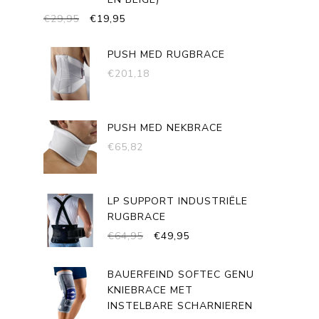
OORSPRONKELIJKE
HUIDIGE
€
29,95
€
19,95
PRIJS
PRIJS
WAS:
IS:
PUSH MED RUGBRACE
€29,95.
€19,95.
€
201,18
PUSH MED NEKBRACE
€
65,82
LP SUPPORT INDUSTRIËLE
RUGBRACE
OORSPRONKELIJKE
HUIDIGE
€
64,95
€
49,95
PRIJS
PRIJS
WAS:
IS:
BAUERFEIND SOFTEC GENU
€64,95.
€49,95.
KNIEBRACE MET
INSTELBARE SCHARNIEREN