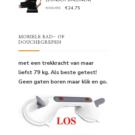
OORSPRONKELIJKE
HUIDIGE
€
31,95
€
24,75
PRIJS
PRIJS
WAS:
IS:
€31,95.
€24,75.
MOBIELE BAD- OF
DOUCHEGREPEN
met een trekkracht van maar
liefst 79 kg. Als beste getest!
Geen gaten boren maar klik en go.