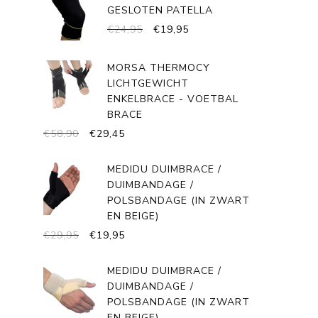
GESLOTEN PATELLA
OORSPRONKELIJKE
HUIDIGE
€
24,95
€
19,95
PRIJS
PRIJS
WAS:
IS:
MORSA THERMOCY
€24,95.
€19,95.
LICHTGEWICHT
ENKELBRACE - VOETBAL
BRACE
OORSPRONKELIJKE
HUIDIGE
€
58,90
€
29,45
PRIJS
PRIJS
WAS:
IS:
MEDIDU DUIMBRACE /
€58,90.
€29,45.
DUIMBANDAGE /
POLSBANDAGE (IN ZWART
EN BEIGE)
OORSPRONKELIJKE
HUIDIGE
€
29,95
€
19,95
PRIJS
PRIJS
WAS:
IS:
MEDIDU DUIMBRACE /
€29,95.
€19,95.
DUIMBANDAGE /
POLSBANDAGE (IN ZWART
EN BEIGE)