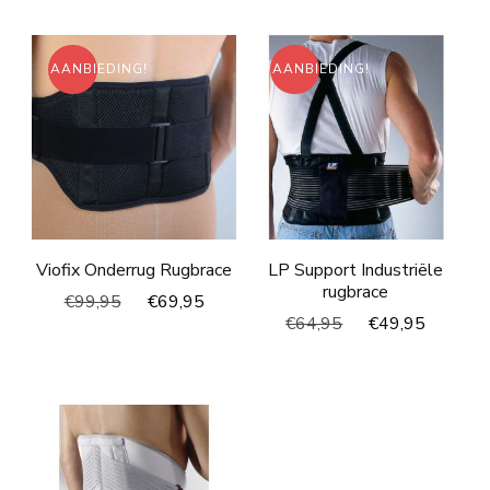
was:
is:
€44,95.
€24,95.
AANBIEDING!
AANBIEDING!
Viofix Onderrug Rugbrace
LP Support Industriële
rugbrace
Oorspronkelijke
Huidige
€
99,95
€
69,95
Oorspronkelijke
Huidig
€
64,95
€
49,95
prijs
prijs
prijs
prijs
was:
is:
was:
is:
€99,95.
€69,95.
€64,95.
€49,95