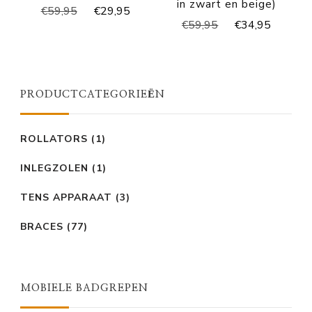
in zwart en beige)
Oorspronkelijke
Huidige
€
59,95
€
29,95
Oorspronkelijke
Huidig
€
59,95
€
34,95
prijs
prijs
prijs
prijs
was:
is:
was:
is:
€59,95.
€29,95.
€59,95.
€34,95
PRODUCTCATEGORIEËN
ROLLATORS
(1)
INLEGZOLEN
(1)
TENS APPARAAT
(3)
BRACES
(77)
MOBIELE BADGREPEN