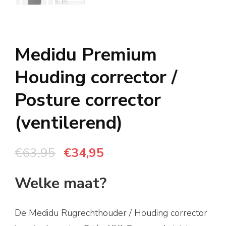
Medidu Premium
Houding corrector /
Posture corrector
(ventilerend)
Oorspronkelijke
Huidige
€
63,95
€
34,95
prijs
prijs
Welke maat?
was:
is:
€63,95.
€34,95.
De Medidu Rugrechthouder / Houding corrector