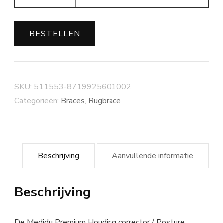
BESTELLEN
SKU:
511553-8719925601002
Categorieën:
Braces
,
Rugbrace
Beschrijving
Aanvullende informatie
Beschrijving
De Medidu Premium Houding corrector / Posture