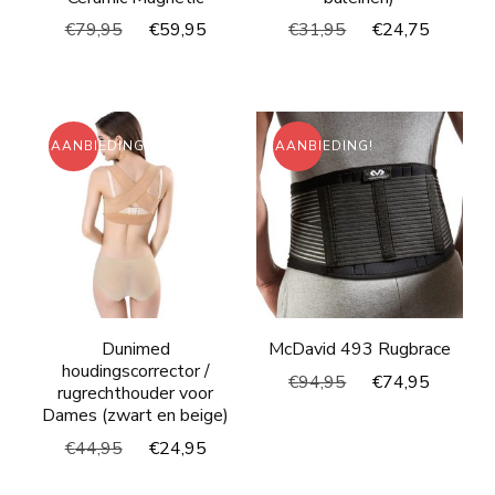
Oorspronkelijke
Huidige
Oorspronkelijke
Huidig
€
79,95
€
59,95
€
31,95
€
24,75
prijs
prijs
prijs
prijs
was:
is:
was:
is:
€79,95.
€59,95.
€31,95.
€24,75
AANBIEDING!
AANBIEDING!
Dunimed
McDavid 493 Rugbrace
houdingscorrector /
Oorspronkelijke
Huidig
€
94,95
€
74,95
rugrechthouder voor
prijs
prijs
Dames (zwart en beige)
was:
is:
Oorspronkelijke
Huidige
€
44,95
€
24,95
€94,95.
€74,95
prijs
prijs