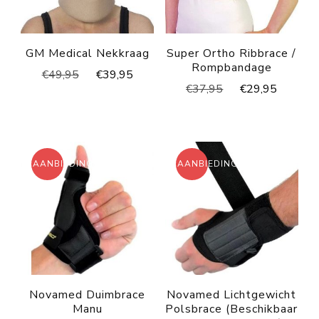
GM Medical Nekkraag
Super Ortho Ribbrace /
Rompbandage
Oorspronkelijke
Huidige
€
49,95
€
39,95
Oorspronkelijke
Huidig
€
37,95
€
29,95
prijs
prijs
prijs
prijs
was:
is:
was:
is:
€49,95.
€39,95.
€37,95.
€29,95
AANBIEDING!
AANBIEDING!
Novamed Duimbrace
Novamed Lichtgewicht
Manu
Polsbrace (Beschikbaar