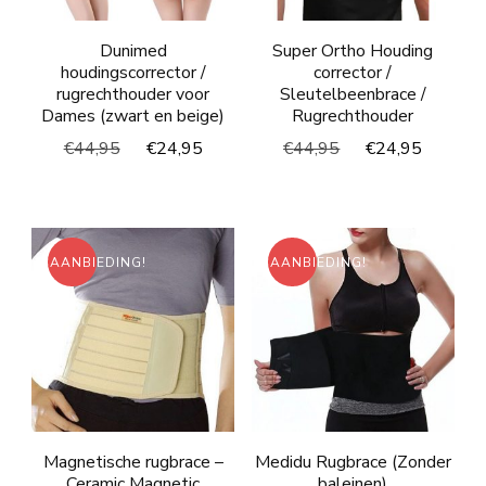
Dunimed
Super Ortho Houding
houdingscorrector /
corrector /
rugrechthouder voor
Sleutelbeenbrace /
Dames (zwart en beige)
Rugrechthouder
Oorspronkelijke
Huidige
Oorspronkelijke
Huidig
€
44,95
€
24,95
€
44,95
€
24,95
prijs
prijs
prijs
prijs
was:
is:
was:
is:
€44,95.
€24,95.
€44,95.
€24,95
AANBIEDING!
AANBIEDING!
Magnetische rugbrace –
Medidu Rugbrace (Zonder
Ceramic Magnetic
baleinen)