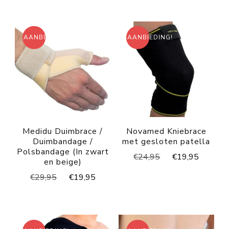
AANBIEDING!
AANBIEDING!
Medidu Duimbrace /
Novamed Kniebrace
Duimbandage /
met gesloten patella
Polsbandage (In zwart
Oorspronkelijke
Huidig
€
24,95
€
19,95
en beige)
prijs
prijs
Oorspronkelijke
Huidige
€
29,95
€
19,95
was:
is:
prijs
prijs
€24,95.
€19,95
was:
is:
€29,95.
€19,95.