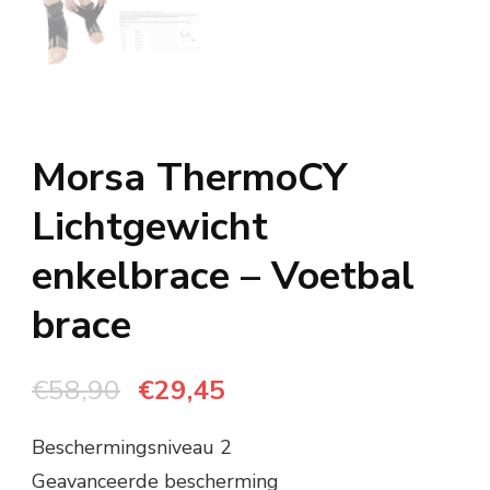
Morsa ThermoCY
Lichtgewicht
enkelbrace – Voetbal
brace
Oorspronkelijke
Huidige
€
58,90
€
29,45
prijs
prijs
Beschermingsniveau 2
was:
is:
Geavanceerde bescherming