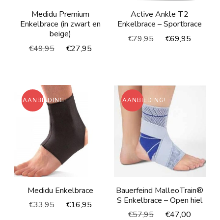
Medidu Premium
Active Ankle T2
Enkelbrace (in zwart en
Enkelbrace – Sportbrace
beige)
Oorspronkelijke
Huidig
€
79,95
€
69,95
Oorspronkelijke
Huidige
€
49,95
€
27,95
prijs
prijs
prijs
prijs
was:
is:
was:
is:
€79,95.
€69,95
€49,95.
€27,95.
AANBIEDING!
AANBIEDING!
Medidu Enkelbrace
Bauerfeind MalleoTrain®
S Enkelbrace – Open hiel
Oorspronkelijke
Huidige
€
33,95
€
16,95
Oorspronkelijke
Huidig
€
57,95
€
47,00
prijs
prijs