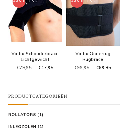
AANBIEDING!
AANBIEDING!
Viofix Schouderbrace
Viofix Onderrug
Lichtgewicht
Rugbrace
Oorspronkelijke
Huidige
Oorspronkelijke
Huidig
€
79,95
€
47,95
€
99,95
€
69,95
prijs
prijs
prijs
prijs
was:
is:
was:
is:
€79,95.
€47,95.
€99,95.
€69,95
PRODUCTCATEGORIEËN
ROLLATORS
(1)
INLEGZOLEN
(1)