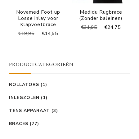
Novamed Foot up
Medidu Rugbrace
Losse inlay voor
(Zonder baleinen)
Klapvoetbrace
Oorspronkelijke
Huidig
€
31,95
€
24,75
Oorspronkelijke
Huidige
€
19,95
€
14,95
prijs
prijs
prijs
prijs
was:
is:
was:
is:
€31,95.
€24,75
€19,95.
€14,95.
PRODUCTCATEGORIEËN
ROLLATORS
(1)
INLEGZOLEN
(1)
TENS APPARAAT
(3)
BRACES
(77)