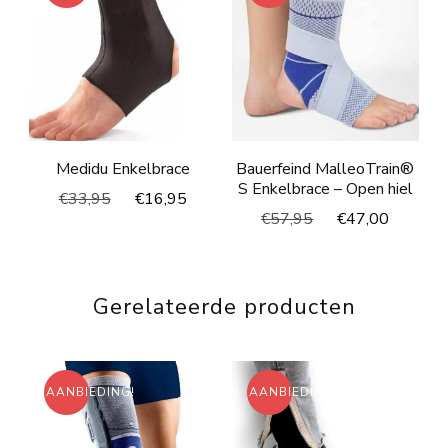
Medidu Enkelbrace
Bauerfeind MalleoTrain®
S Enkelbrace – Open hiel
Oorspronkelijke
Huidige
€
33,95
€
16,95
Oorspronkelijke
Huidig
€
57,95
€
47,00
prijs
prijs
prijs
prijs
was:
is:
was:
is:
€33,95.
€16,95.
€57,95.
€47,00
Gerelateerde producten
AANBIEDING!
AANBIEDING!