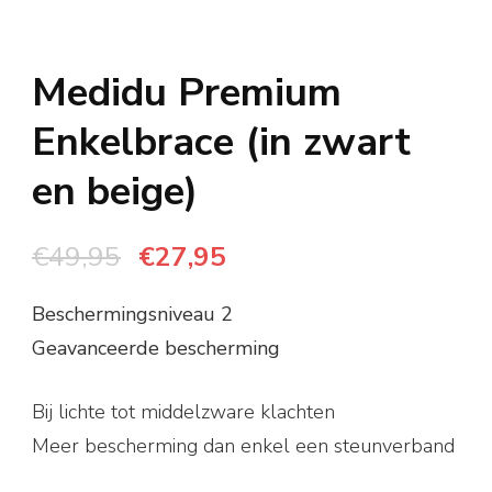
Medidu Premium
Enkelbrace (in zwart
en beige)
Oorspronkelijke
Huidige
€
49,95
€
27,95
prijs
prijs
Beschermingsniveau 2
was:
is:
Geavanceerde bescherming
€49,95.
€27,95.
Bij lichte tot middelzware klachten
Meer bescherming dan enkel een steunverband