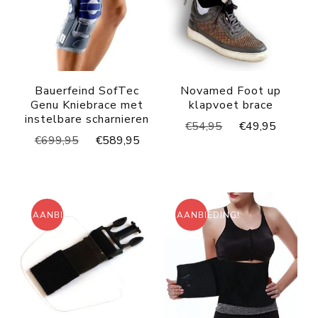
Bauerfeind SofTec
Novamed Foot up
Genu Kniebrace met
klapvoet brace
instelbare scharnieren
Oorspronkelijke
Huidig
€
54,95
€
49,95
Oorspronkelijke
Huidige
€
699,95
€
589,95
prijs
prijs
prijs
prijs
was:
is:
was:
is:
€54,95.
€49,95
€699,95.
€589,95.
AANBIEDING!
AANBIEDING!