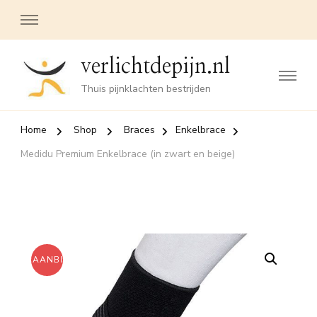
verlichtdepijn.nl
Thuis pijnklachten bestrijden
Home
Shop
Braces
Enkelbrace
Medidu Premium Enkelbrace (in zwart en beige)
AANBIEDING!