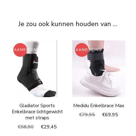
Je zou ook kunnen houden van …
AANBIEDING!
AANBIEDING!
Gladiator Sports
Medidu Enkelbrace Max
Enkelbrace lichtgewicht
Oorspronkelijke
Huidig
€
79,95
€
69,95
met straps
prijs
prijs
Oorspronkelijke
Huidige
€
58,90
€
29,45
was:
is:
prijs
prijs
€79,95.
€69,95