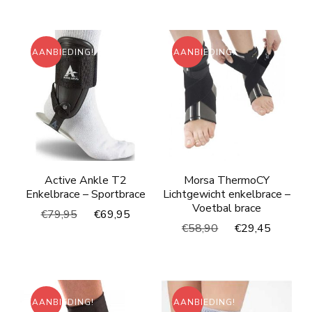
was:
is:
€58,90.
€29,45.
AANBIEDING!
AANBIEDING!
Active Ankle T2
Morsa ThermoCY
Enkelbrace – Sportbrace
Lichtgewicht enkelbrace –
Voetbal brace
Oorspronkelijke
Huidige
€
79,95
€
69,95
Oorspronkelijke
Huidig
€
58,90
€
29,45
prijs
prijs
prijs
prijs
was:
is:
was:
is:
€79,95.
€69,95.
€58,90.
€29,45
AANBIEDING!
AANBIEDING!