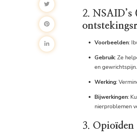
2.
NSAID’s (
ontstekings
Voorbeelden
: I
Gebruik
: Ze help
en gewrichtspijn.
Werking
: Vermin
Bijwerkingen
: K
nierproblemen ve
3.
Opioïden