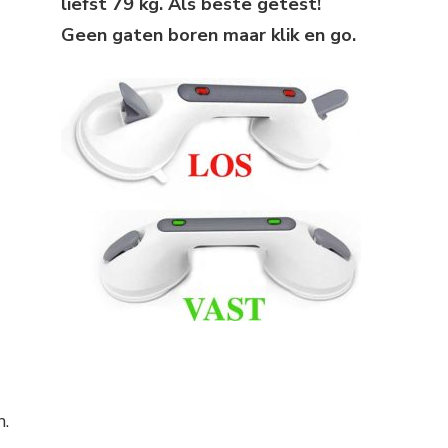
liefst 79 kg. Als beste getest!
Geen gaten boren maar klik en go.
n.