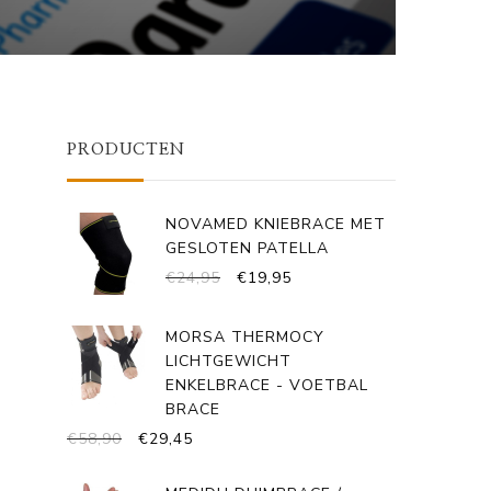
PRODUCTEN
NOVAMED KNIEBRACE MET
GESLOTEN PATELLA
OORSPRONKELIJKE
HUIDIGE
€
24,95
€
19,95
PRIJS
PRIJS
WAS:
IS:
MORSA THERMOCY
€24,95.
€19,95.
LICHTGEWICHT
ENKELBRACE - VOETBAL
BRACE
OORSPRONKELIJKE
HUIDIGE
€
58,90
€
29,45
PRIJS
PRIJS
WAS:
IS: