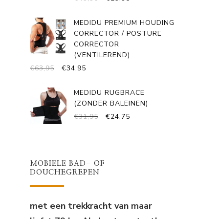
PRIJS
PRIJS
WAS:
IS:
MEDIDU PREMIUM HOUDING
€49,95.
€29,95.
CORRECTOR / POSTURE
CORRECTOR
(VENTILEREND)
OORSPRONKELIJKE
HUIDIGE
€
63,95
€
34,95
PRIJS
PRIJS
WAS:
IS:
MEDIDU RUGBRACE
€63,95.
€34,95.
(ZONDER BALEINEN)
OORSPRONKELIJKE
HUIDIGE
€
31,95
€
24,75
PRIJS
PRIJS
WAS:
IS:
€31,95.
€24,75.
MOBIELE BAD- OF
DOUCHEGREPEN
met een trekkracht van maar