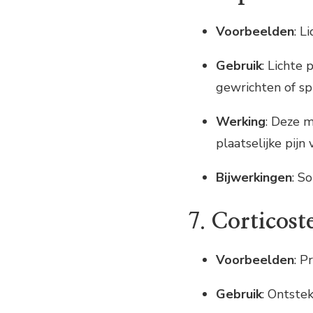
Voorbeelden
: L
Gebruik
: Lichte p
gewrichten of spi
Werking
: Deze 
plaatselijke pijn 
Bijwerkingen
: S
7.
Corticost
Voorbeelden
: P
Gebruik
: Ontste