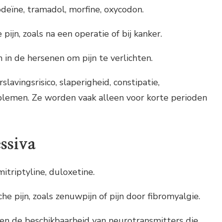
odeïne, tramadol, morfine, oxycodon.
e pijn, zoals na een operatie of bij kanker.
 in de hersenen om pijn te verlichten.
rslavingsrisico, slaperigheid, constipatie,
lemen. Ze worden vaak alleen voor korte perioden
ssiva
mitriptyline, duloxetine.
che pijn, zoals zenuwpijn of pijn door fibromyalgie.
gen de beschikbaarheid van neurotransmitters die