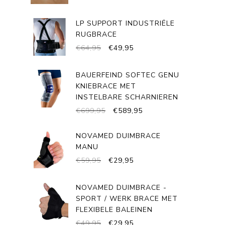
LP SUPPORT INDUSTRIËLE
RUGBRACE
OORSPRONKELIJKE
HUIDIGE
€
64,95
€
49,95
PRIJS
PRIJS
WAS:
IS:
BAUERFEIND SOFTEC GENU
€64,95.
€49,95.
KNIEBRACE MET
INSTELBARE SCHARNIEREN
OORSPRONKELIJKE
HUIDIGE
€
699,95
€
589,95
PRIJS
PRIJS
WAS:
IS:
NOVAMED DUIMBRACE
€699,95.
€589,95.
MANU
OORSPRONKELIJKE
HUIDIGE
€
59,95
€
29,95
PRIJS
PRIJS
WAS:
IS:
NOVAMED DUIMBRACE -
€59,95.
€29,95.
SPORT / WERK BRACE MET
FLEXIBELE BALEINEN
OORSPRONKELIJKE
HUIDIGE
€
49,95
€
29,95