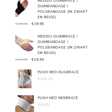
MEDIDU DUIMBRACE /
€58,90.
€29,45.
DUIMBANDAGE /
POLSBANDAGE (IN ZWART
EN BEIGE)
OORSPRONKELIJKE
HUIDIGE
€
29,95
€
19,95
PRIJS
PRIJS
WAS:
IS:
MEDIDU DUIMBRACE /
€29,95.
€19,95.
DUIMBANDAGE /
POLSBANDAGE (IN ZWART
EN BEIGE)
OORSPRONKELIJKE
HUIDIGE
€
29,95
€
19,95
PRIJS
PRIJS
WAS:
IS:
PUSH MED RUGBRACE
€29,95.
€19,95.
€
201,18
PUSH MED NEKBRACE
€
65,82