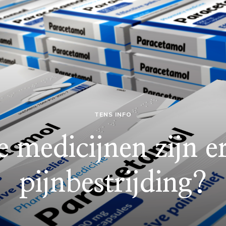
TENS INFO
 medicijnen zijn e
pijnbestrijding?