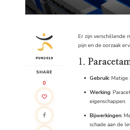
Er zijn verschillende 
pijn en de oorzaak erv
PIJN2019
1.
Paraceta
SHARE
Gebruik
: Matige p
0
Werking
: Parace
eigenschappen.
Bijwerkingen
: M
schade aan de le