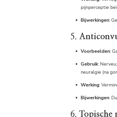
pijnperceptie be
Bijwerkingen
: G
5.
Anticonvu
Voorbeelden
: G
Gebruik
: Nerveuz
neuralgie (na gor
Werking
: Vermin
Bijwerkingen
: D
6.
Topische 