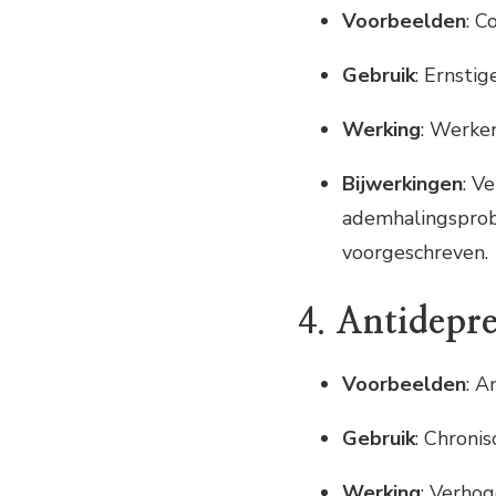
Voorbeelden
: C
Gebruik
: Ernstig
Werking
: Werken
Bijwerkingen
: Ve
ademhalingsprob
voorgeschreven.
4.
Antidepre
Voorbeelden
: A
Gebruik
: Chronis
Werking
: Verho