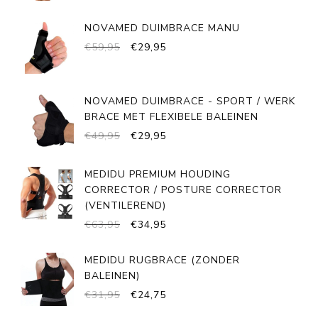
PRIJS
PRIJS
WAS:
IS:
NOVAMED DUIMBRACE MANU
€699,95.
€589,95.
OORSPRONKELIJKE
HUIDIGE
€
59,95
€
29,95
PRIJS
PRIJS
WAS:
IS:
€59,95.
€29,95.
NOVAMED DUIMBRACE - SPORT / WERK
BRACE MET FLEXIBELE BALEINEN
OORSPRONKELIJKE
HUIDIGE
€
49,95
€
29,95
PRIJS
PRIJS
WAS:
IS:
MEDIDU PREMIUM HOUDING
€49,95.
€29,95.
CORRECTOR / POSTURE CORRECTOR
(VENTILEREND)
OORSPRONKELIJKE
HUIDIGE
€
63,95
€
34,95
PRIJS
PRIJS
WAS:
IS:
MEDIDU RUGBRACE (ZONDER
€63,95.
€34,95.
BALEINEN)
OORSPRONKELIJKE
HUIDIGE
€
31,95
€
24,75
PRIJS
PRIJS