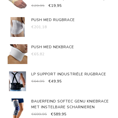
OORSPRONKELIJKE
HUIDIGE
€
29,95
€
19,95
PRIJS
PRIJS
WAS:
IS:
PUSH MED RUGBRACE
€29,95.
€19,95.
€
201,18
PUSH MED NEKBRACE
€
65,82
LP SUPPORT INDUSTRIËLE RUGBRACE
OORSPRONKELIJKE
HUIDIGE
€
64,95
€
49,95
PRIJS
PRIJS
WAS:
IS:
€64,95.
€49,95.
BAUERFEIND SOFTEC GENU KNIEBRACE
MET INSTELBARE SCHARNIEREN
OORSPRONKELIJKE
HUIDIGE
€
699,95
€
589,95