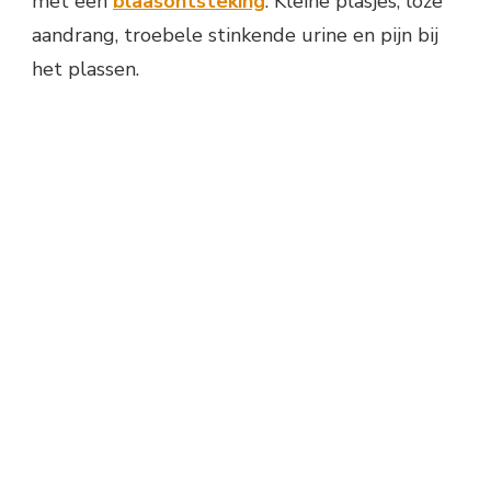
met een
blaasontsteking
. Kleine plasjes, loze
aandrang, troebele stinkende urine en pijn bij
het plassen.