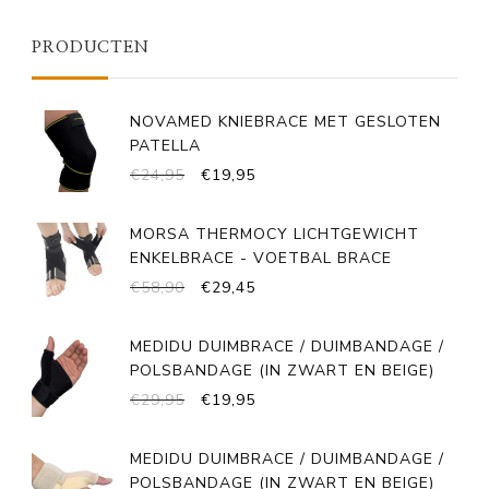
PRODUCTEN
NOVAMED KNIEBRACE MET GESLOTEN
PATELLA
OORSPRONKELIJKE
HUIDIGE
€
24,95
€
19,95
PRIJS
PRIJS
WAS:
IS:
MORSA THERMOCY LICHTGEWICHT
€24,95.
€19,95.
ENKELBRACE - VOETBAL BRACE
OORSPRONKELIJKE
HUIDIGE
€
58,90
€
29,45
PRIJS
PRIJS
WAS:
IS:
MEDIDU DUIMBRACE / DUIMBANDAGE /
€58,90.
€29,45.
POLSBANDAGE (IN ZWART EN BEIGE)
OORSPRONKELIJKE
HUIDIGE
€
29,95
€
19,95
PRIJS
PRIJS
WAS:
IS:
MEDIDU DUIMBRACE / DUIMBANDAGE /
€29,95.
€19,95.
POLSBANDAGE (IN ZWART EN BEIGE)