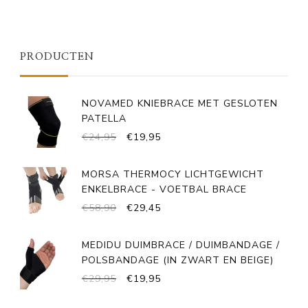
PRODUCTEN
NOVAMED KNIEBRACE MET GESLOTEN
PATELLA
OORSPRONKELIJKE
HUIDIGE
€
24,95
€
19,95
PRIJS
PRIJS
WAS:
IS:
MORSA THERMOCY LICHTGEWICHT
€24,95.
€19,95.
ENKELBRACE - VOETBAL BRACE
OORSPRONKELIJKE
HUIDIGE
€
58,90
€
29,45
PRIJS
PRIJS
WAS:
IS:
MEDIDU DUIMBRACE / DUIMBANDAGE /
€58,90.
€29,45.
POLSBANDAGE (IN ZWART EN BEIGE)
OORSPRONKELIJKE
HUIDIGE
€
29,95
€
19,95
PRIJS
PRIJS