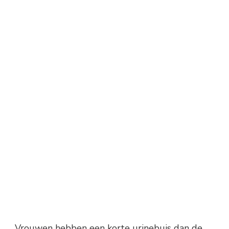
Vrouwen hebben een korte urinebuis dan de