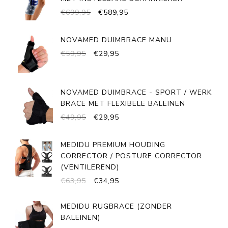
OORSPRONKELIJKE
HUIDIGE
€
699,95
€
589,95
PRIJS
PRIJS
WAS:
IS:
NOVAMED DUIMBRACE MANU
€699,95.
€589,95.
OORSPRONKELIJKE
HUIDIGE
€
59,95
€
29,95
PRIJS
PRIJS
WAS:
IS:
€59,95.
€29,95.
NOVAMED DUIMBRACE - SPORT / WERK
BRACE MET FLEXIBELE BALEINEN
OORSPRONKELIJKE
HUIDIGE
€
49,95
€
29,95
PRIJS
PRIJS
WAS:
IS:
MEDIDU PREMIUM HOUDING
€49,95.
€29,95.
CORRECTOR / POSTURE CORRECTOR
(VENTILEREND)
OORSPRONKELIJKE
HUIDIGE
€
63,95
€
34,95
PRIJS
PRIJS
WAS:
IS:
MEDIDU RUGBRACE (ZONDER
€63,95.
€34,95.
BALEINEN)