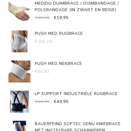
WAS:
IS:
MEDIDU DUIMBRACE / DUIMBANDAGE /
€29,95.
€19,95.
POLSBANDAGE (IN ZWART EN BEIGE)
OORSPRONKELIJKE
HUIDIGE
€
29,95
€
19,95
PRIJS
PRIJS
WAS:
IS:
PUSH MED RUGBRACE
€29,95.
€19,95.
€
201,18
PUSH MED NEKBRACE
€
65,82
LP SUPPORT INDUSTRIËLE RUGBRACE
OORSPRONKELIJKE
HUIDIGE
€
64,95
€
49,95
PRIJS
PRIJS
WAS:
IS:
€64,95.
€49,95.
BAUERFEIND SOFTEC GENU KNIEBRACE
MET INSTELBARE SCHARNIEREN