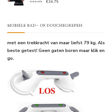
OORSPRONKELIJKE
HUIDIGE
€
31,95
€
24,75
PRIJS
PRIJS
WAS:
IS:
€31,95.
€24,75.
MOBIELE BAD- OF DOUCHEGREPEN
met een trekkracht van maar liefst 79 kg. Als
beste getest! Geen gaten boren maar klik en
go.