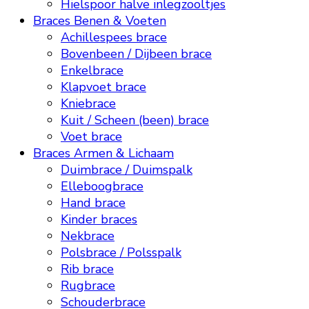
Hielspoor halve inlegzooltjes
Braces Benen & Voeten
Achillespees brace
Bovenbeen / Dijbeen brace
Enkelbrace
Klapvoet brace
Kniebrace
Kuit / Scheen (been) brace
Voet brace
Braces Armen & Lichaam
Duimbrace / Duimspalk
Elleboogbrace
Hand brace
Kinder braces
Nekbrace
Polsbrace / Polsspalk
Rib brace
Rugbrace
Schouderbrace