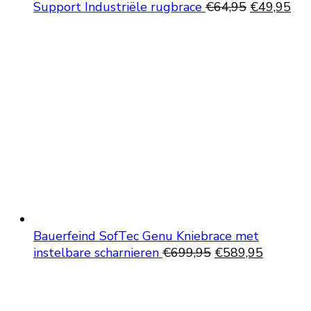
Oorspronke
Hui
Support Industriële rugbrace
€
64,95
€
49,95
prijs
prij
was:
is:
€64,95.
€49
Bauerfeind SofTec Genu Kniebrace met
Oorspronkelijke
Huidige
instelbare scharnieren
€
699,95
€
589,95
prijs
prijs
was:
is:
€699,95.
€589,95