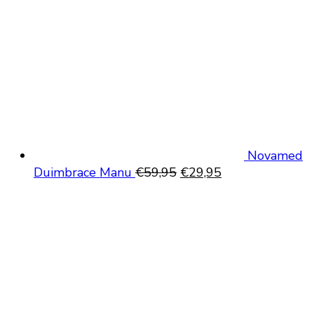
Novamed
Oorspronkelijke
Huidige
Duimbrace Manu
€
59,95
€
29,95
prijs
prijs
was:
is:
€59,95.
€29,95.