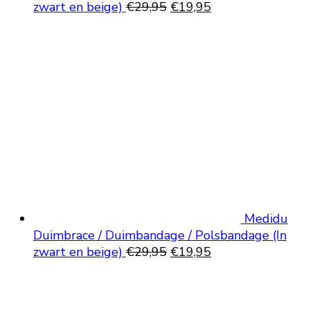
Oorspronkelijke
Huidige
zwart en beige)
€
29,95
€
19,95
prijs
prijs
was:
is:
€29,95.
€19,95.
Medidu
Duimbrace / Duimbandage / Polsbandage (In
Oorspronkelijke
Huidige
zwart en beige)
€
29,95
€
19,95
prijs
prijs
was:
is:
€29,95.
€19,95.