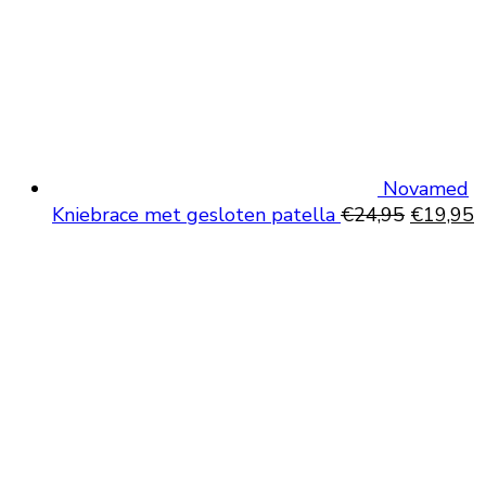
Novamed
Oorspron
H
Kniebrace met gesloten patella
€
24,95
€
19,95
prijs
p
was:
is
€24,95.
€