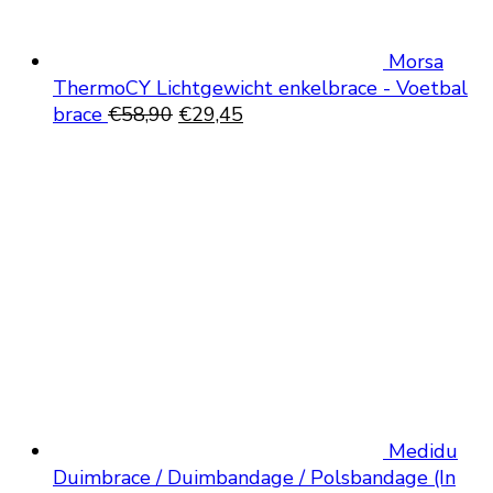
Morsa
ThermoCY Lichtgewicht enkelbrace - Voetbal
Oorspronkelijke
Huidige
brace
€
58,90
€
29,45
prijs
prijs
was:
is:
€58,90.
€29,45.
Medidu
Duimbrace / Duimbandage / Polsbandage (In