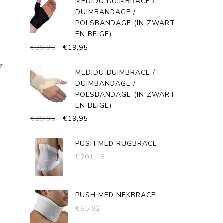
MEDIDU DUIMBRACE /
€58,90.
€29,45.
DUIMBANDAGE /
POLSBANDAGE (IN ZWART
EN BEIGE)
OORSPRONKELIJKE
HUIDIGE
€
29,95
€
19,95
PRIJS
PRIJS
r
WAS:
IS:
MEDIDU DUIMBRACE /
€29,95.
€19,95.
DUIMBANDAGE /
POLSBANDAGE (IN ZWART
EN BEIGE)
OORSPRONKELIJKE
HUIDIGE
€
29,95
€
19,95
PRIJS
PRIJS
WAS:
IS:
PUSH MED RUGBRACE
€29,95.
€19,95.
€
201,18
PUSH MED NEKBRACE
€
65,82