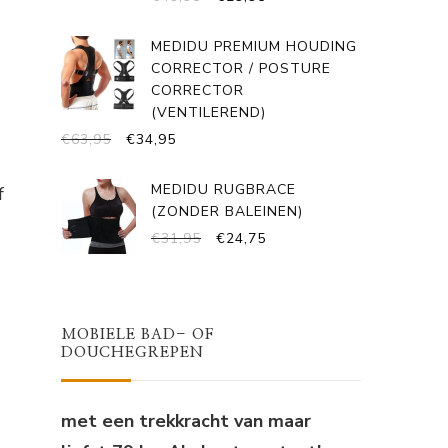
PRIJS
PRIJS
WAS:
IS:
MEDIDU PREMIUM HOUDING
€49,95.
€29,95.
CORRECTOR / POSTURE
CORRECTOR
(VENTILEREND)
OORSPRONKELIJKE
HUIDIGE
€
63,95
€
34,95
PRIJS
PRIJS
WAS:
IS:
MEDIDU RUGBRACE
f
€63,95.
€34,95.
(ZONDER BALEINEN)
OORSPRONKELIJKE
HUIDIGE
€
31,95
€
24,75
PRIJS
PRIJS
WAS:
IS:
€31,95.
€24,75.
MOBIELE BAD- OF
DOUCHEGREPEN
met een trekkracht van maar