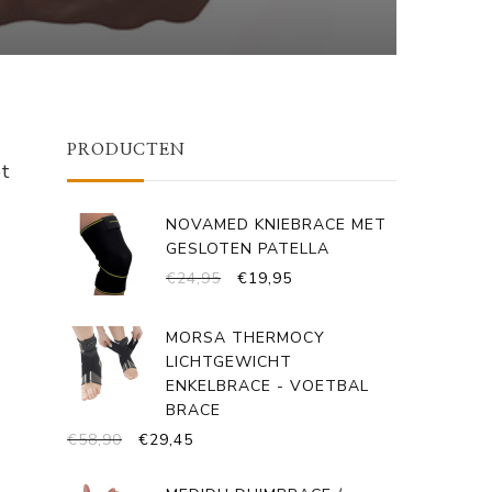
PRODUCTEN
et
NOVAMED KNIEBRACE MET
GESLOTEN PATELLA
OORSPRONKELIJKE
HUIDIGE
€
24,95
€
19,95
PRIJS
PRIJS
WAS:
IS:
MORSA THERMOCY
€24,95.
€19,95.
LICHTGEWICHT
ENKELBRACE - VOETBAL
BRACE
OORSPRONKELIJKE
HUIDIGE
€
58,90
€
29,45
PRIJS
PRIJS
WAS:
IS: