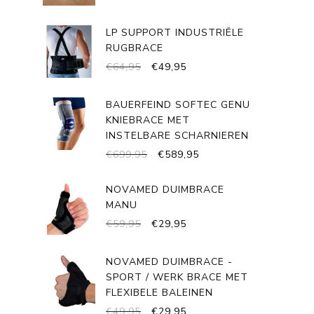
LP SUPPORT INDUSTRIËLE
RUGBRACE
OORSPRONKELIJKE
HUIDIGE
€
64,95
€
49,95
PRIJS
PRIJS
WAS:
IS:
BAUERFEIND SOFTEC GENU
€64,95.
€49,95.
KNIEBRACE MET
INSTELBARE SCHARNIEREN
OORSPRONKELIJKE
HUIDIGE
€
699,95
€
589,95
PRIJS
PRIJS
WAS:
IS:
NOVAMED DUIMBRACE
€699,95.
€589,95.
MANU
OORSPRONKELIJKE
HUIDIGE
€
59,95
€
29,95
PRIJS
PRIJS
WAS:
IS:
NOVAMED DUIMBRACE -
€59,95.
€29,95.
SPORT / WERK BRACE MET
FLEXIBELE BALEINEN
OORSPRONKELIJKE
HUIDIGE
€
49,95
€
29,95