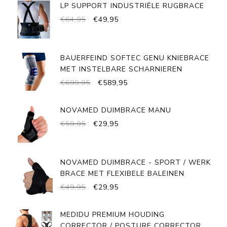
LP SUPPORT INDUSTRIËLE RUGBRACE
OORSPRONKELIJKE
HUIDIGE
€
64,95
€
49,95
PRIJS
PRIJS
WAS:
IS:
€64,95.
€49,95.
BAUERFEIND SOFTEC GENU KNIEBRACE
MET INSTELBARE SCHARNIEREN
OORSPRONKELIJKE
HUIDIGE
€
699,95
€
589,95
PRIJS
PRIJS
WAS:
IS:
NOVAMED DUIMBRACE MANU
€699,95.
€589,95.
OORSPRONKELIJKE
HUIDIGE
€
59,95
€
29,95
PRIJS
PRIJS
WAS:
IS:
€59,95.
€29,95.
NOVAMED DUIMBRACE - SPORT / WERK
BRACE MET FLEXIBELE BALEINEN
OORSPRONKELIJKE
HUIDIGE
€
49,95
€
29,95
PRIJS
PRIJS
WAS:
IS:
MEDIDU PREMIUM HOUDING
€49,95.
€29,95.
CORRECTOR / POSTURE CORRECTOR