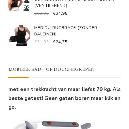
(VENTILEREND)
OORSPRONKELIJKE
HUIDIGE
€
63,95
€
34,95
PRIJS
PRIJS
WAS:
IS:
MEDIDU RUGBRACE (ZONDER
€63,95.
€34,95.
BALEINEN)
OORSPRONKELIJKE
HUIDIGE
€
31,95
€
24,75
PRIJS
PRIJS
WAS:
IS:
€31,95.
€24,75.
MOBIELE BAD- OF DOUCHEGREPEN
met een trekkracht van maar liefst 79 kg. Als
beste getest! Geen gaten boren maar klik en
go.