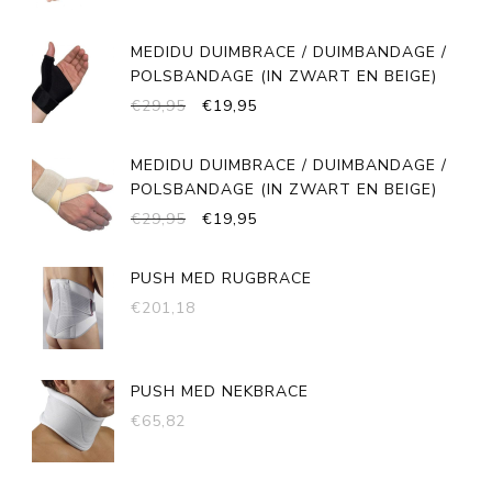
PRIJS
PRIJS
WAS:
IS:
MEDIDU DUIMBRACE / DUIMBANDAGE /
€58,90.
€29,45.
POLSBANDAGE (IN ZWART EN BEIGE)
OORSPRONKELIJKE
HUIDIGE
€
29,95
€
19,95
PRIJS
PRIJS
WAS:
IS:
MEDIDU DUIMBRACE / DUIMBANDAGE /
€29,95.
€19,95.
POLSBANDAGE (IN ZWART EN BEIGE)
OORSPRONKELIJKE
HUIDIGE
€
29,95
€
19,95
PRIJS
PRIJS
WAS:
IS:
PUSH MED RUGBRACE
€29,95.
€19,95.
€
201,18
PUSH MED NEKBRACE
€
65,82