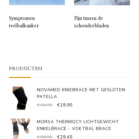
Symptomen
Pijn tussen de
teelbalkanker
schouderbladen
PRODUCTEN
NOVAMED KNIEBRACE MET GESLOTEN
PATELLA
OORSPRONKELIJKE
HUIDIGE
€
24,95
€
19,95
PRIJS
PRIJS
WAS:
IS:
MORSA THERMOCY LICHTGEWICHT
€24,95.
€19,95.
ENKELBRACE - VOETBAL BRACE
OORSPRONKELIJKE
HUIDIGE
€
58,90
€
29,45