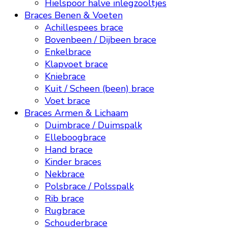
Hielspoor halve inlegzooltjes
Braces Benen & Voeten
Achillespees brace
Bovenbeen / Dijbeen brace
Enkelbrace
Klapvoet brace
Kniebrace
Kuit / Scheen (been) brace
Voet brace
Braces Armen & Lichaam
Duimbrace / Duimspalk
Elleboogbrace
Hand brace
Kinder braces
Nekbrace
Polsbrace / Polsspalk
Rib brace
Rugbrace
Schouderbrace