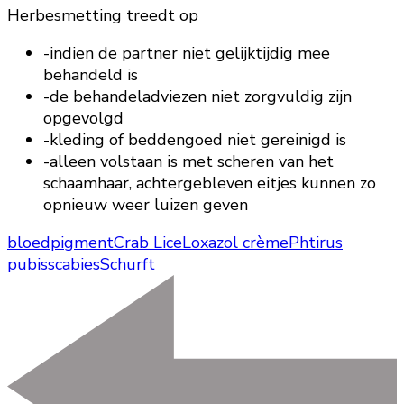
Herbesmetting treedt op
-indien de partner niet gelijktijdig mee
behandeld is
-de behandeladviezen niet zorgvuldig zijn
opgevolgd
-kleding of beddengoed niet gereinigd is
-alleen volstaan is met scheren van het
schaamhaar, achtergebleven eitjes kunnen zo
opnieuw weer luizen geven
bloedpigment
Crab Lice
Loxazol crème
Phtirus
pubis
scabies
Schurft