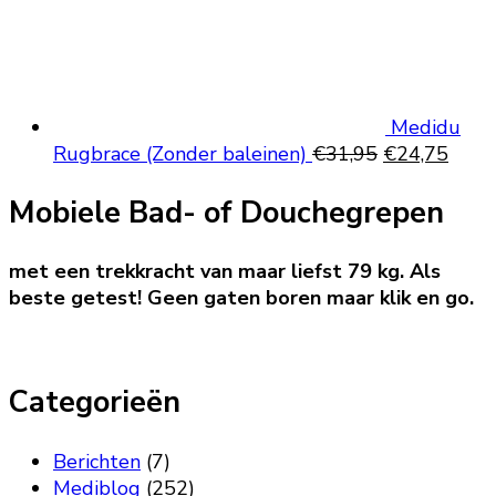
Medidu
Oorspronkeli
Huid
Rugbrace (Zonder baleinen)
€
31,95
€
24,75
prijs
prijs
Mobiele Bad- of Douchegrepen
was:
is:
€31,95.
€24,
met een trekkracht van maar liefst 79 kg. Als
beste getest! Geen gaten boren maar klik en go.
Categorieën
Berichten
(7)
Mediblog
(252)