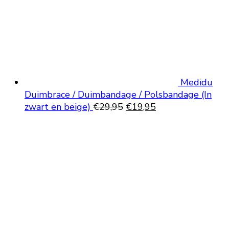
Medidu
Duimbrace / Duimbandage / Polsbandage (In
Oorspronkelijke
Huidige
zwart en beige)
€
29,95
€
19,95
prijs
prijs
was:
is:
€29,95.
€19,95.