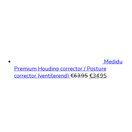
Medidu
Premium Houding corrector / Posture
Oorspronkelijke
Huidige
corrector (ventilerend)
€
63,95
€
34,95
prijs
prijs
was:
is:
€63,95.
€34,95.