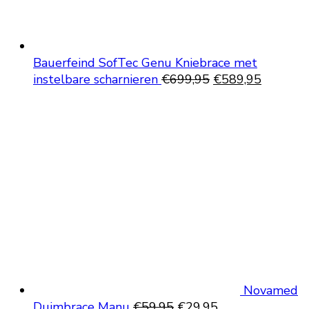
Bauerfeind SofTec Genu Kniebrace met
Oorspronkelijke
Huidige
instelbare scharnieren
€
699,95
€
589,95
prijs
prijs
was:
is:
€699,95.
€589,95
Novamed
Oorspronkelijke
Huidige
Duimbrace Manu
€
59,95
€
29,95