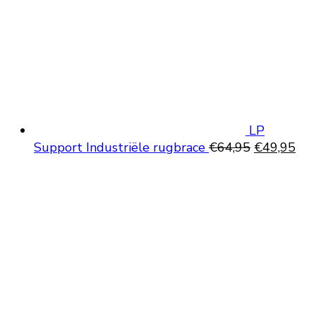
LP
Oorspronke
Hui
Support Industriële rugbrace
€
64,95
€
49,95
prijs
prij
was:
is:
€64,95.
€49