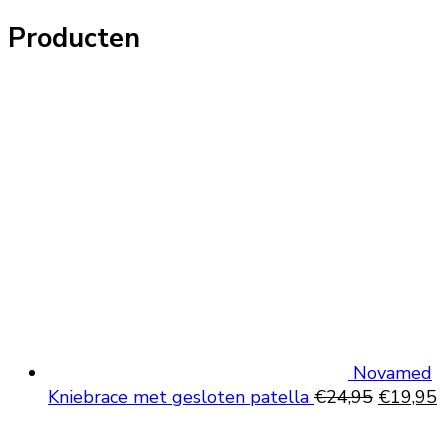
Producten
Novamed
Oorspron
H
Kniebrace met gesloten patella
€
24,95
€
19,95
prijs
p
was:
is