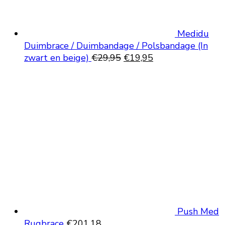
Medidu
Duimbrace / Duimbandage / Polsbandage (In
Oorspronkelijke
Huidige
zwart en beige)
€
29,95
€
19,95
prijs
prijs
was:
is:
€29,95.
€19,95.
Push Med
Rugbrace
€
201,18