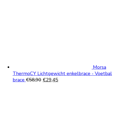
€24,95.
€
Morsa
ThermoCY Lichtgewicht enkelbrace - Voetbal
Oorspronkelijke
Huidige
brace
€
58,90
€
29,45
prijs
prijs
was:
is:
€58,90.
€29,45.