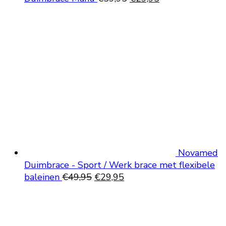
prijs
prijs
was:
is:
€59,95.
€29,95.
Novamed
Duimbrace - Sport / Werk brace met flexibele
Oorspronkelijke
Huidige
baleinen
€
49,95
€
29,95
prijs
prijs
was:
is:
€49,95.
€29,95.