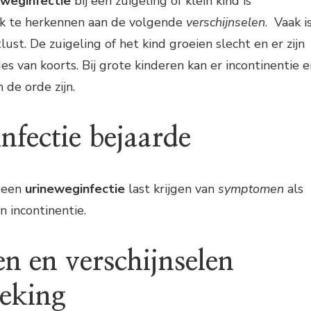
eweginfectie
bij een zuigeling of klein kind is
aak te herkennen aan de volgende
verschijnselen
. Vaak i
ust. De zuigeling of het kind groeien slecht en er zijn
es van koorts. Bij grote kinderen kan er incontinentie e
 de orde zijn.
nfectie bejaarde
 een
urineweginfectie
last krijgen van
symptomen
als
n incontinentie.
 en verschijnselen
teking