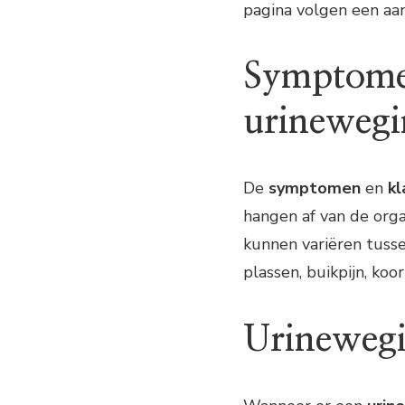
pagina volgen een aa
Symptome
urinewegi
De
symptomen
en
kl
hangen af van de orga
kunnen variëren tussen
plassen, buikpijn, koor
Urinewegi