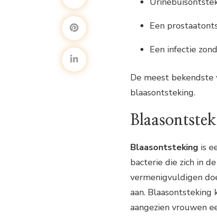
Urinebuisontste
Een prostaatont
Een infectie zo
De meest bekendste 
blaasontsteking.
Blaasontstek
Blaasontsteking
is e
bacterie die zich in 
vermenigvuldigen doen
aan. Blaasontsteking 
aangezien vrouwen ee