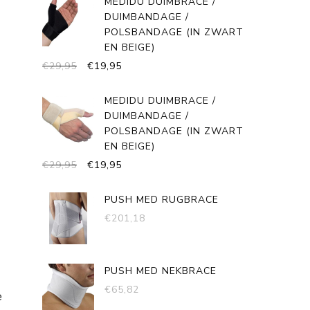
MEDIDU DUIMBRACE /
€58,90.
€29,45.
DUIMBANDAGE /
POLSBANDAGE (IN ZWART
EN BEIGE)
OORSPRONKELIJKE
HUIDIGE
€
29,95
€
19,95
PRIJS
PRIJS
WAS:
IS:
MEDIDU DUIMBRACE /
€29,95.
€19,95.
DUIMBANDAGE /
POLSBANDAGE (IN ZWART
EN BEIGE)
OORSPRONKELIJKE
HUIDIGE
€
29,95
€
19,95
PRIJS
PRIJS
WAS:
IS:
PUSH MED RUGBRACE
€29,95.
€19,95.
€
201,18
PUSH MED NEKBRACE
€
65,82
e