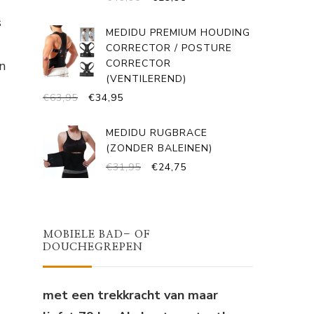
PRIJS
PRIJS
s
WAS:
IS:
MEDIDU PREMIUM HOUDING
€49,95.
€29,95.
CORRECTOR / POSTURE
CORRECTOR
n
(VENTILEREND)
OORSPRONKELIJKE
HUIDIGE
€
63,95
€
34,95
PRIJS
PRIJS
WAS:
IS:
MEDIDU RUGBRACE
€63,95.
€34,95.
(ZONDER BALEINEN)
OORSPRONKELIJKE
HUIDIGE
€
31,95
€
24,75
PRIJS
PRIJS
WAS:
IS:
€31,95.
€24,75.
MOBIELE BAD- OF
DOUCHEGREPEN
met een trekkracht van maar