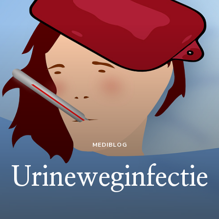
MEDIBLOG
Urineweginfectie