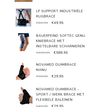
LP SUPPORT INDUSTRIËLE
RUGBRACE
OORSPRONKELIJKE
HUIDIGE
€
64,95
€
49,95
PRIJS
PRIJS
WAS:
IS:
BAUERFEIND SOFTEC GENU
€64,95.
€49,95.
KNIEBRACE MET
INSTELBARE SCHARNIEREN
OORSPRONKELIJKE
HUIDIGE
€
699,95
€
589,95
PRIJS
PRIJS
WAS:
IS:
NOVAMED DUIMBRACE
€699,95.
€589,95.
MANU
OORSPRONKELIJKE
HUIDIGE
€
59,95
€
29,95
PRIJS
PRIJS
WAS:
IS:
NOVAMED DUIMBRACE -
€59,95.
€29,95.
SPORT / WERK BRACE MET
FLEXIBELE BALEINEN
OORSPRONKELIJKE
HUIDIGE
€
49,95
€
29,95