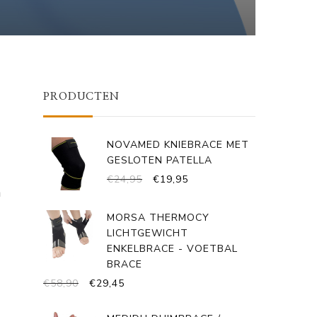
PRODUCTEN
NOVAMED KNIEBRACE MET
GESLOTEN PATELLA
OORSPRONKELIJKE
HUIDIGE
€
24,95
€
19,95
n
PRIJS
PRIJS
WAS:
IS:
MORSA THERMOCY
€24,95.
€19,95.
LICHTGEWICHT
ENKELBRACE - VOETBAL
BRACE
OORSPRONKELIJKE
HUIDIGE
€
58,90
€
29,45
PRIJS
PRIJS
WAS:
IS: