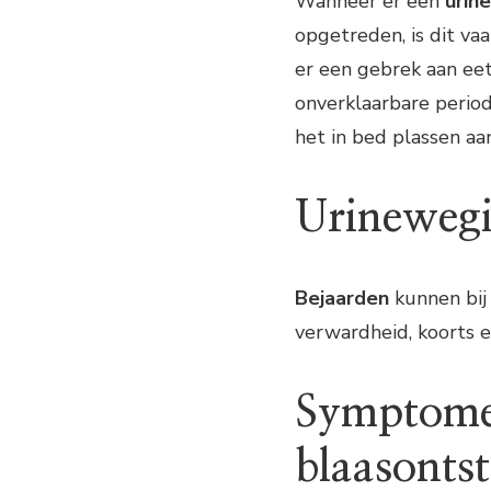
Wanneer er een
urin
opgetreden, is dit v
er een gebrek aan eetl
onverklaarbare period
het in bed plassen aan
Urinewegi
Bejaarden
kunnen bij
verwardheid, koorts e
Symptomen
blaasonts