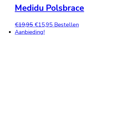
Medidu Polsbrace
Oorspronkelijke
Huidige
€
19,95
€
15,95
Bestellen
prijs
prijs
Aanbieding!
was:
is:
€19,95.
€15,95.