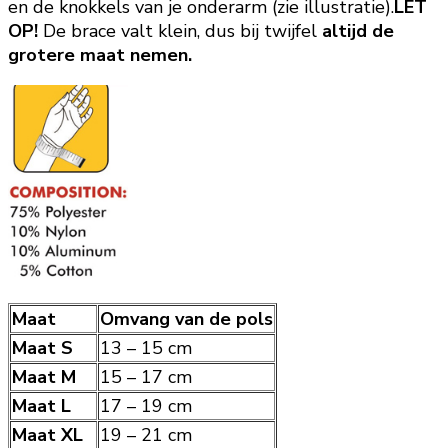
en de knokkels van je onderarm (zie illustratie).
LET
OP!
De brace valt klein, dus bij twijfel
altijd de
grotere maat nemen.
Maat
Omvang van de pols
Maat S
13 – 15 cm
Maat M
15 – 17 cm
Maat L
17 – 19 cm
Maat XL
19 – 21 cm