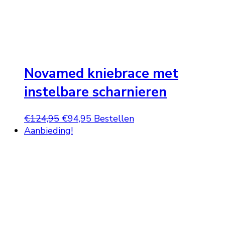
Novamed kniebrace met
instelbare scharnieren
Oorspronkelijke
Huidige
€
124,95
€
94,95
Bestellen
prijs
prijs
Aanbieding!
was:
is:
€124,95.
€94,95.