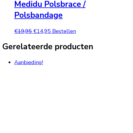
Medidu Polsbrace /
Polsbandage
Oorspronkelijke
Huidige
€
19,95
€
14,95
Bestellen
prijs
prijs
Gerelateerde producten
was:
is:
€19,95.
€14,95.
Aanbieding!