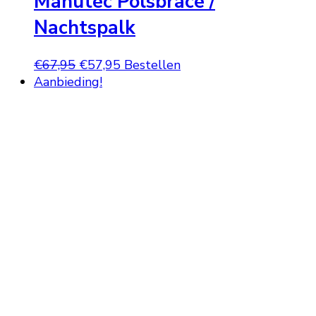
Manutec Polsbrace /
Nachtspalk
Oorspronkelijke
Huidige
€
67,95
€
57,95
Bestellen
prijs
prijs
Aanbieding!
was:
is:
€67,95.
€57,95.