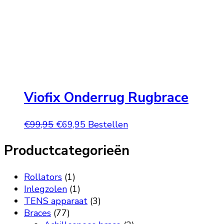
Viofix Onderrug Rugbrace
Oorspronkelijke
Huidige
€
99,95
€
69,95
Bestellen
prijs
prijs
Productcategorieën
was:
is:
€99,95.
€69,95.
Rollators
(1)
Inlegzolen
(1)
TENS apparaat
(3)
Braces
(77)