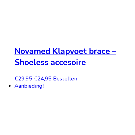
Novamed Klapvoet brace –
Shoeless accesoire
Oorspronkelijke
Huidige
€
29,95
€
24,95
Bestellen
prijs
prijs
Aanbieding!
was:
is:
€29,95.
€24,95.