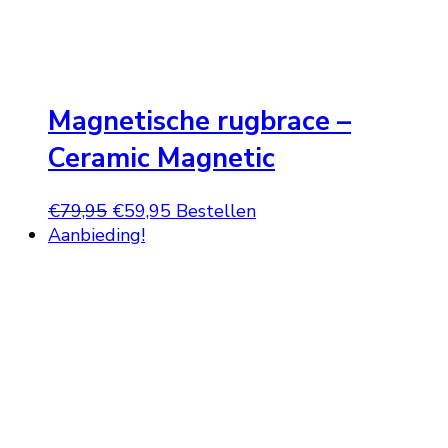
Magnetische rugbrace –
Ceramic Magnetic
Oorspronkelijke
Huidige
€
79,95
€
59,95
Bestellen
prijs
prijs
Aanbieding!
was:
is:
€79,95.
€59,95.