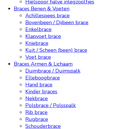
Hielspoor halve inlegzooltjes
Braces Benen & Voeten
Achillespees brace
Bovenbeen / Dijbeen brace
Enkelbrace
Klapvoet brace
Kniebrace
Kuit / Scheen (been) brace
Voet brace
Braces Armen & Lichaam
Duimbrace / Duimspalk
Elleboogbrace
Hand brace
Kinder braces
Nekbrace
Polsbrace / Polsspalk
Rib brace
Rugbrace
Schouderbrace