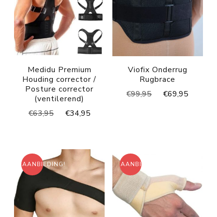
Medidu Premium
Viofix Onderrug
Houding corrector /
Rugbrace
Posture corrector
Oorspronkelijke
Huidig
€
99,95
€
69,95
(ventilerend)
prijs
prijs
Oorspronkelijke
Huidige
€
63,95
€
34,95
was:
is:
prijs
prijs
€99,95.
€69,95
was:
is:
€63,95.
€34,95.
AANBIEDING!
AANBIEDING!