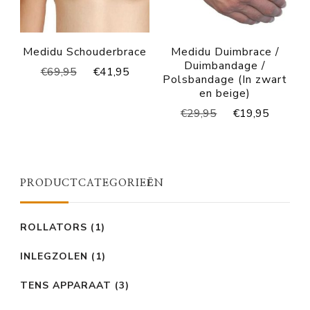
Medidu Schouderbrace
Medidu Duimbrace /
Duimbandage /
Oorspronkelijke
Huidige
€
69,95
€
41,95
Polsbandage (In zwart
prijs
prijs
en beige)
was:
is:
Oorspronkelijke
Huidig
€
29,95
€
19,95
€69,95.
€41,95.
prijs
prijs
was:
is:
€29,95.
€19,95
PRODUCTCATEGORIEËN
ROLLATORS
(1)
INLEGZOLEN
(1)
TENS APPARAAT
(3)