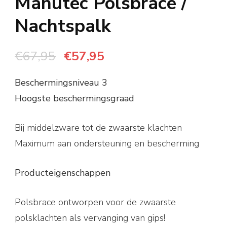
Manutec Polsbrace /
Nachtspalk
Oorspronkelijke
Huidige
€
67,95
€
57,95
prijs
prijs
Beschermingsniveau 3
was:
is:
Hoogste beschermingsgraad
€67,95.
€57,95.
Bij middelzware tot de zwaarste klachten
Maximum aan ondersteuning en bescherming
Producteigenschappen
Polsbrace ontworpen voor de zwaarste
polsklachten als vervanging van gips!