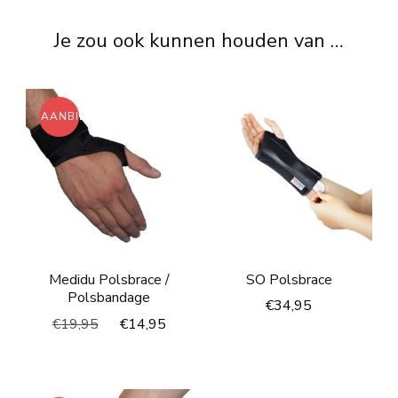
Je zou ook kunnen houden van …
AANBIEDING!
Medidu Polsbrace /
SO Polsbrace
Polsbandage
€
34,95
Oorspronkelijke
Huidige
€
19,95
€
14,95
prijs
prijs
was:
is:
€19,95.
€14,95.