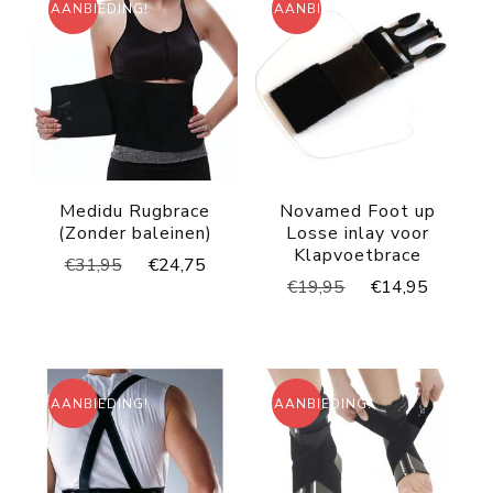
AANBIEDING!
AANBIEDING!
Medidu Rugbrace
Novamed Foot up
(Zonder baleinen)
Losse inlay voor
Klapvoetbrace
Oorspronkelijke
Huidige
€
31,95
€
24,75
Oorspronkelijke
Huidig
€
19,95
€
14,95
prijs
prijs
prijs
prijs
was:
is:
was:
is:
€31,95.
€24,75.
€19,95.
€14,95
AANBIEDING!
AANBIEDING!