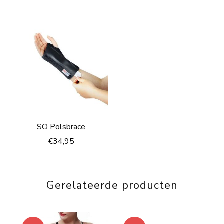
was:
is:
€19,95.
€15,95
€67,95.
€57,95.
SO Polsbrace
€
34,95
Gerelateerde producten