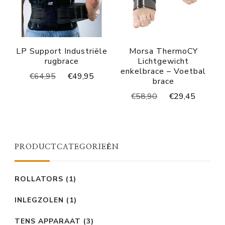
LP Support Industriële
Morsa ThermoCY
rugbrace
Lichtgewicht
enkelbrace – Voetbal
Oorspronkelijke
Huidige
€
64,95
€
49,95
brace
prijs
prijs
Oorspronkelijke
Huidig
€
58,90
€
29,45
was:
is:
prijs
prijs
€64,95.
€49,95.
was:
is:
€58,90.
€29,45
PRODUCTCATEGORIEËN
ROLLATORS
(1)
INLEGZOLEN
(1)
TENS APPARAAT
(3)