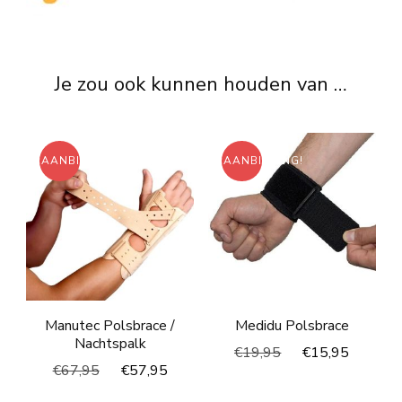
Je zou ook kunnen houden van …
AANBIEDING!
AANBIEDING!
Manutec Polsbrace /
Medidu Polsbrace
Nachtspalk
Oorspronkelijke
Huidig
€
19,95
€
15,95
Oorspronkelijke
Huidige
€
67,95
€
57,95
prijs
prijs
prijs
prijs
was:
is: