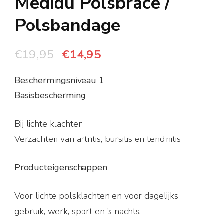
Medidu Polsbrace /
Polsbandage
Oorspronkelijke
Huidige
€
19,95
€
14,95
prijs
prijs
Beschermingsniveau 1
was:
is:
Basisbescherming
€19,95.
€14,95.
Bij lichte klachten
Verzachten van artritis, bursitis en tendinitis
Producteigenschappen
Voor lichte polsklachten en voor dagelijks
gebruik, werk, sport en ’s nachts.