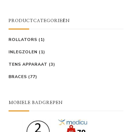
was:
is:
€29,95.
€24,95.
€29,95.
€19,95
PRODUCTCATEGORIEËN
ROLLATORS
(1)
INLEGZOLEN
(1)
TENS APPARAAT
(3)
BRACES
(77)
MOBIELE BADGREPEN