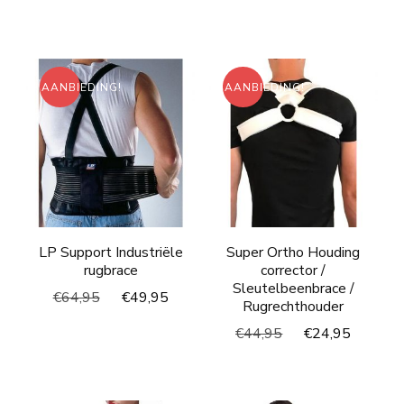
prijs
prijs
€99,95.
€69,95.
was:
is:
€63,95.
€34,95
AANBIEDING!
AANBIEDING!
LP Support Industriële
Super Ortho Houding
rugbrace
corrector /
Sleutelbeenbrace /
Oorspronkelijke
Huidige
€
64,95
€
49,95
Rugrechthouder
prijs
prijs
Oorspronkelijke
Huidig
€
44,95
€
24,95
was:
is:
prijs
prijs
€64,95.
€49,95.
was:
is:
€44,95.
€24,95