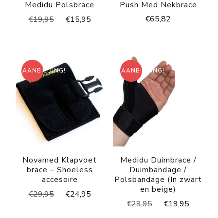
Medidu Polsbrace
Push Med Nekbrace
Oorspronkelijke
Huidige
€
65,82
€
19,95
€
15,95
prijs
prijs
was:
is:
€19,95.
€15,95.
AANBIEDING!
AANBIEDING!
Novamed Klapvoet
Medidu Duimbrace /
brace – Shoeless
Duimbandage /
accesoire
Polsbandage (In zwart
en beige)
Oorspronkelijke
Huidige
€
29,95
€
24,95
Oorspronkelijke
Huidig
€
29,95
€
19,95
prijs
prijs
prijs
prijs
was:
is: