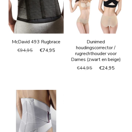
McDavid 493 Rugbrace
Dunimed
houdingscorrector /
Oorspronkelijke
Huidige
€
94,95
€
74,95
rugrechthouder voor
prijs
prijs
Dames (zwart en beige)
was:
is:
Oorspronkelijke
Huidig
€
44,95
€
24,95
€94,95.
€74,95.
prijs
prijs
was:
is:
€44,95.
€24,95