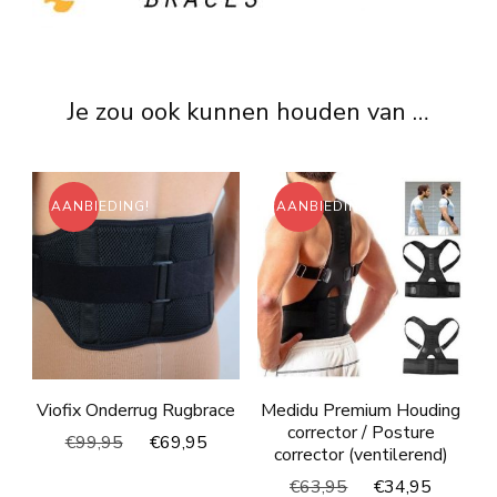
Je zou ook kunnen houden van …
AANBIEDING!
AANBIEDING!
Viofix Onderrug Rugbrace
Medidu Premium Houding
corrector / Posture
Oorspronkelijke
Huidige
€
99,95
€
69,95
corrector (ventilerend)
prijs
prijs
Oorspronkelijke
Huidig
€
63,95
€
34,95
was:
is: