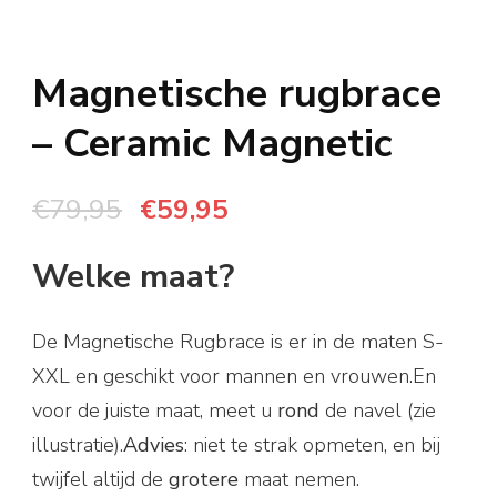
Magnetische rugbrace
– Ceramic Magnetic
Oorspronkelijke
Huidige
€
79,95
€
59,95
prijs
prijs
Welke maat?
was:
is:
€79,95.
€59,95.
De Magnetische Rugbrace is er in de maten S-
XXL en geschikt voor mannen en vrouwen.En
voor de juiste maat, meet u
rond
de navel (zie
illustratie).
Advies
: niet te strak opmeten, en bij
twijfel altijd de
grotere
maat nemen.