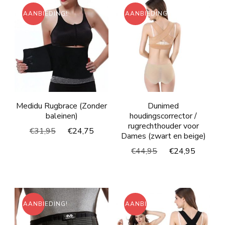
AANBIEDING!
AANBIEDING!
Medidu Rugbrace (Zonder
Dunimed
baleinen)
houdingscorrector /
rugrechthouder voor
Oorspronkelijke
Huidige
€
31,95
€
24,75
Dames (zwart en beige)
prijs
prijs
Oorspronkelijke
Huidig
€
44,95
€
24,95
was:
is:
prijs
prijs
€31,95.
€24,75.
was:
is:
€44,95.
€24,95
AANBIEDING!
AANBIEDING!