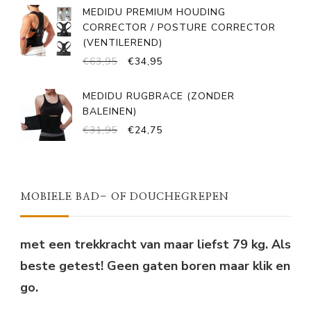
WAS:
IS:
MEDIDU PREMIUM HOUDING
€49,95.
€29,95.
CORRECTOR / POSTURE CORRECTOR
(VENTILEREND)
OORSPRONKELIJKE
HUIDIGE
€
63,95
€
34,95
PRIJS
PRIJS
WAS:
IS:
MEDIDU RUGBRACE (ZONDER
€63,95.
€34,95.
BALEINEN)
OORSPRONKELIJKE
HUIDIGE
€
31,95
€
24,75
PRIJS
PRIJS
WAS:
IS:
€31,95.
€24,75.
MOBIELE BAD- OF DOUCHEGREPEN
met een trekkracht van maar liefst 79 kg. Als
beste getest! Geen gaten boren maar klik en
go.