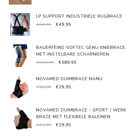
LP SUPPORT INDUSTRIËLE RUGBRACE
OORSPRONKELIJKE
HUIDIGE
€
64,95
€
49,95
PRIJS
PRIJS
WAS:
IS:
€64,95.
€49,95.
BAUERFEIND SOFTEC GENU KNIEBRACE
MET INSTELBARE SCHARNIEREN
OORSPRONKELIJKE
HUIDIGE
€
699,95
€
589,95
PRIJS
PRIJS
WAS:
IS:
NOVAMED DUIMBRACE MANU
€699,95.
€589,95.
OORSPRONKELIJKE
HUIDIGE
€
59,95
€
29,95
PRIJS
PRIJS
WAS:
IS:
€59,95.
€29,95.
NOVAMED DUIMBRACE - SPORT / WERK
BRACE MET FLEXIBELE BALEINEN
OORSPRONKELIJKE
HUIDIGE
€
49,95
€
29,95
PRIJS
PRIJS