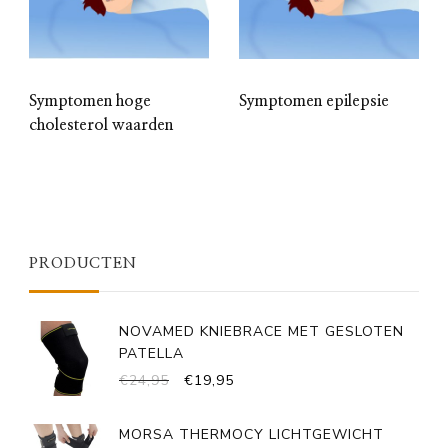
Symptomen hoge
Symptomen epilepsie
cholesterol waarden
PRODUCTEN
NOVAMED KNIEBRACE MET GESLOTEN
PATELLA
OORSPRONKELIJKE
HUIDIGE
€
24,95
€
19,95
PRIJS
PRIJS
WAS:
IS:
MORSA THERMOCY LICHTGEWICHT
€24,95.
€19,95.