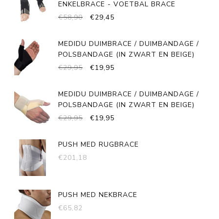
ENKELBRACE - VOETBAL BRACE
OORSPRONKELIJKE
HUIDIGE
€
58,90
€
29,45
PRIJS
PRIJS
WAS:
IS:
MEDIDU DUIMBRACE / DUIMBANDAGE /
€58,90.
€29,45.
POLSBANDAGE (IN ZWART EN BEIGE)
OORSPRONKELIJKE
HUIDIGE
€
29,95
€
19,95
PRIJS
PRIJS
WAS:
IS:
MEDIDU DUIMBRACE / DUIMBANDAGE /
€29,95.
€19,95.
POLSBANDAGE (IN ZWART EN BEIGE)
OORSPRONKELIJKE
HUIDIGE
€
29,95
€
19,95
PRIJS
PRIJS
WAS:
IS:
PUSH MED RUGBRACE
€29,95.
€19,95.
€
201,18
PUSH MED NEKBRACE
€
65,82