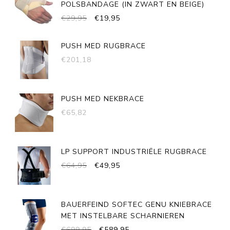
POLSBANDAGE (IN ZWART EN BEIGE)
OORSPRONKELIJKE
HUIDIGE
€
29,95
€
19,95
PRIJS
PRIJS
WAS:
IS:
PUSH MED RUGBRACE
€29,95.
€19,95.
€
201,18
PUSH MED NEKBRACE
€
65,82
LP SUPPORT INDUSTRIËLE RUGBRACE
OORSPRONKELIJKE
HUIDIGE
€
64,95
€
49,95
PRIJS
PRIJS
WAS:
IS:
€64,95.
€49,95.
BAUERFEIND SOFTEC GENU KNIEBRACE
MET INSTELBARE SCHARNIEREN
OORSPRONKELIJKE
HUIDIGE
€
699,95
€
589,95