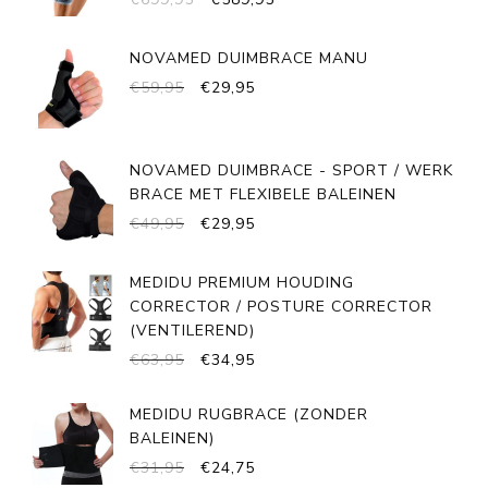
PRIJS
PRIJS
WAS:
IS:
NOVAMED DUIMBRACE MANU
€699,95.
€589,95.
OORSPRONKELIJKE
HUIDIGE
€
59,95
€
29,95
PRIJS
PRIJS
WAS:
IS:
€59,95.
€29,95.
NOVAMED DUIMBRACE - SPORT / WERK
BRACE MET FLEXIBELE BALEINEN
OORSPRONKELIJKE
HUIDIGE
€
49,95
€
29,95
PRIJS
PRIJS
WAS:
IS:
MEDIDU PREMIUM HOUDING
€49,95.
€29,95.
CORRECTOR / POSTURE CORRECTOR
(VENTILEREND)
OORSPRONKELIJKE
HUIDIGE
€
63,95
€
34,95
PRIJS
PRIJS
WAS:
IS:
MEDIDU RUGBRACE (ZONDER
€63,95.
€34,95.
BALEINEN)
OORSPRONKELIJKE
HUIDIGE
€
31,95
€
24,75