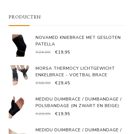
PRODUCTEN
NOVAMED KNIEBRACE MET GESLOTEN
PATELLA
OORSPRONKELIJKE
HUIDIGE
€
24,95
€
19,95
PRIJS
PRIJS
WAS:
IS:
MORSA THERMOCY LICHTGEWICHT
€24,95.
€19,95.
ENKELBRACE - VOETBAL BRACE
OORSPRONKELIJKE
HUIDIGE
€
58,90
€
29,45
PRIJS
PRIJS
WAS:
IS:
MEDIDU DUIMBRACE / DUIMBANDAGE /
€58,90.
€29,45.
POLSBANDAGE (IN ZWART EN BEIGE)
OORSPRONKELIJKE
HUIDIGE
€
29,95
€
19,95
PRIJS
PRIJS
WAS:
IS:
MEDIDU DUIMBRACE / DUIMBANDAGE /
€29,95.
€19,95.