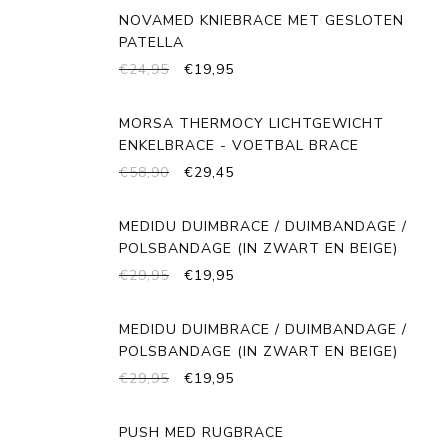
NOVAMED KNIEBRACE MET GESLOTEN
PATELLA
OORSPRONKELIJKE
HUIDIGE
€
24,95
€
19,95
PRIJS
PRIJS
WAS:
IS:
MORSA THERMOCY LICHTGEWICHT
€24,95.
€19,95.
ENKELBRACE - VOETBAL BRACE
OORSPRONKELIJKE
HUIDIGE
€
58,90
€
29,45
PRIJS
PRIJS
WAS:
IS:
MEDIDU DUIMBRACE / DUIMBANDAGE /
€58,90.
€29,45.
POLSBANDAGE (IN ZWART EN BEIGE)
OORSPRONKELIJKE
HUIDIGE
€
29,95
€
19,95
PRIJS
PRIJS
WAS:
IS:
MEDIDU DUIMBRACE / DUIMBANDAGE /
€29,95.
€19,95.
POLSBANDAGE (IN ZWART EN BEIGE)
OORSPRONKELIJKE
HUIDIGE
€
29,95
€
19,95
PRIJS
PRIJS
WAS:
IS:
PUSH MED RUGBRACE
€29,95.
€19,95.