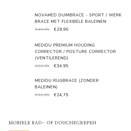
WAS:
IS:
€59,95.
€29,95.
NOVAMED DUIMBRACE - SPORT / WERK
BRACE MET FLEXIBELE BALEINEN
OORSPRONKELIJKE
HUIDIGE
€
49,95
€
29,95
PRIJS
PRIJS
WAS:
IS:
MEDIDU PREMIUM HOUDING
€49,95.
€29,95.
CORRECTOR / POSTURE CORRECTOR
(VENTILEREND)
OORSPRONKELIJKE
HUIDIGE
€
63,95
€
34,95
PRIJS
PRIJS
WAS:
IS:
MEDIDU RUGBRACE (ZONDER
€63,95.
€34,95.
BALEINEN)
OORSPRONKELIJKE
HUIDIGE
€
31,95
€
24,75
PRIJS
PRIJS
WAS:
IS:
€31,95.
€24,75.
MOBIELE BAD- OF DOUCHEGREPEN