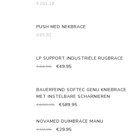
€
201,18
PUSH MED NEKBRACE
€
65,82
LP SUPPORT INDUSTRIËLE RUGBRACE
OORSPRONKELIJKE
HUIDIGE
€
64,95
€
49,95
PRIJS
PRIJS
WAS:
IS:
€64,95.
€49,95.
BAUERFEIND SOFTEC GENU KNIEBRACE
MET INSTELBARE SCHARNIEREN
OORSPRONKELIJKE
HUIDIGE
€
699,95
€
589,95
PRIJS
PRIJS
WAS:
IS:
NOVAMED DUIMBRACE MANU
€699,95.
€589,95.
OORSPRONKELIJKE
HUIDIGE
€
59,95
€
29,95
PRIJS
PRIJS