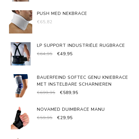
PUSH MED NEKBRACE
€
65,82
LP SUPPORT INDUSTRIËLE RUGBRACE
OORSPRONKELIJKE
HUIDIGE
€
64,95
€
49,95
PRIJS
PRIJS
WAS:
IS:
€64,95.
€49,95.
BAUERFEIND SOFTEC GENU KNIEBRACE
MET INSTELBARE SCHARNIEREN
OORSPRONKELIJKE
HUIDIGE
€
699,95
€
589,95
PRIJS
PRIJS
WAS:
IS:
NOVAMED DUIMBRACE MANU
€699,95.
€589,95.
OORSPRONKELIJKE
HUIDIGE
€
59,95
€
29,95
PRIJS
PRIJS
WAS:
IS:
€59,95.
€29,95.