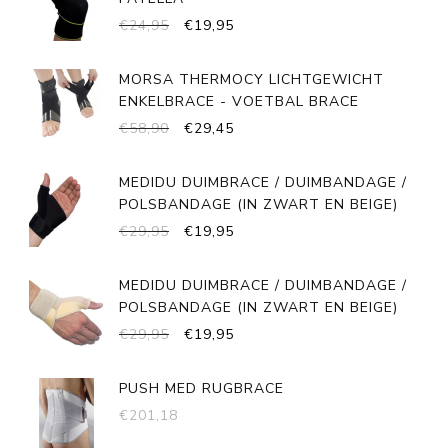
OORSPRONKELIJKE
HUIDIGE
€
24,95
€
19,95
PRIJS
PRIJS
WAS:
IS:
MORSA THERMOCY LICHTGEWICHT
€24,95.
€19,95.
ENKELBRACE - VOETBAL BRACE
OORSPRONKELIJKE
HUIDIGE
€
58,90
€
29,45
PRIJS
PRIJS
WAS:
IS:
MEDIDU DUIMBRACE / DUIMBANDAGE /
€58,90.
€29,45.
POLSBANDAGE (IN ZWART EN BEIGE)
OORSPRONKELIJKE
HUIDIGE
€
29,95
€
19,95
PRIJS
PRIJS
WAS:
IS:
MEDIDU DUIMBRACE / DUIMBANDAGE /
€29,95.
€19,95.
POLSBANDAGE (IN ZWART EN BEIGE)
OORSPRONKELIJKE
HUIDIGE
€
29,95
€
19,95
PRIJS
PRIJS
WAS:
IS:
PUSH MED RUGBRACE
€29,95.
€19,95.
€
201,18