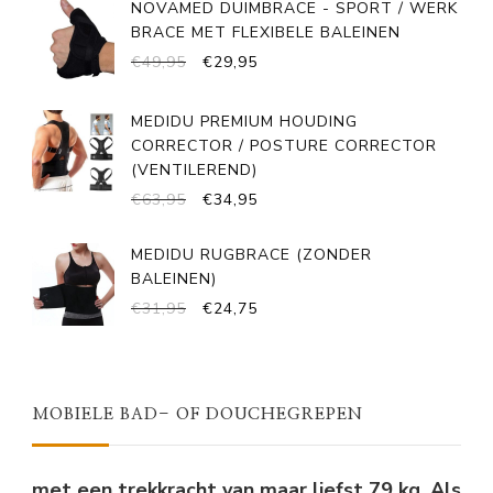
NOVAMED DUIMBRACE - SPORT / WERK
BRACE MET FLEXIBELE BALEINEN
OORSPRONKELIJKE
HUIDIGE
€
49,95
€
29,95
PRIJS
PRIJS
WAS:
IS:
MEDIDU PREMIUM HOUDING
€49,95.
€29,95.
CORRECTOR / POSTURE CORRECTOR
(VENTILEREND)
OORSPRONKELIJKE
HUIDIGE
€
63,95
€
34,95
PRIJS
PRIJS
WAS:
IS:
MEDIDU RUGBRACE (ZONDER
€63,95.
€34,95.
BALEINEN)
OORSPRONKELIJKE
HUIDIGE
€
31,95
€
24,75
PRIJS
PRIJS
WAS:
IS:
€31,95.
€24,75.
MOBIELE BAD- OF DOUCHEGREPEN
met een trekkracht van maar liefst 79 kg. Als