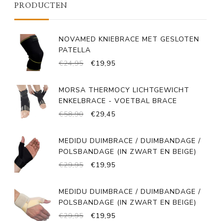
PRODUCTEN
NOVAMED KNIEBRACE MET GESLOTEN
PATELLA
OORSPRONKELIJKE
HUIDIGE
€
24,95
€
19,95
PRIJS
PRIJS
WAS:
IS:
MORSA THERMOCY LICHTGEWICHT
€24,95.
€19,95.
ENKELBRACE - VOETBAL BRACE
OORSPRONKELIJKE
HUIDIGE
€
58,90
€
29,45
PRIJS
PRIJS
WAS:
IS:
MEDIDU DUIMBRACE / DUIMBANDAGE /
€58,90.
€29,45.
POLSBANDAGE (IN ZWART EN BEIGE)
OORSPRONKELIJKE
HUIDIGE
€
29,95
€
19,95
PRIJS
PRIJS
WAS:
IS:
MEDIDU DUIMBRACE / DUIMBANDAGE /
€29,95.
€19,95.
POLSBANDAGE (IN ZWART EN BEIGE)
OORSPRONKELIJKE
HUIDIGE
€
29,95
€
19,95