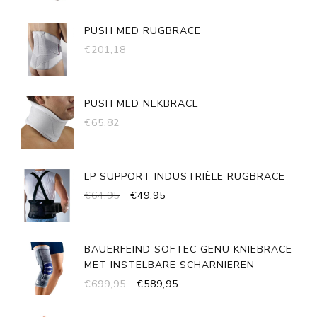
PRIJS
PRIJS
WAS:
IS:
PUSH MED RUGBRACE
€29,95.
€19,95.
€
201,18
PUSH MED NEKBRACE
€
65,82
LP SUPPORT INDUSTRIËLE RUGBRACE
OORSPRONKELIJKE
HUIDIGE
€
64,95
€
49,95
PRIJS
PRIJS
WAS:
IS:
€64,95.
€49,95.
BAUERFEIND SOFTEC GENU KNIEBRACE
MET INSTELBARE SCHARNIEREN
OORSPRONKELIJKE
HUIDIGE
€
699,95
€
589,95
PRIJS
PRIJS
WAS:
IS: