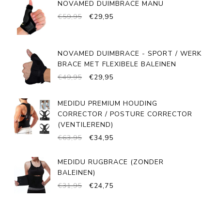
NOVAMED DUIMBRACE MANU
€699,95.
€589,95.
OORSPRONKELIJKE
HUIDIGE
€
59,95
€
29,95
PRIJS
PRIJS
WAS:
IS:
€59,95.
€29,95.
NOVAMED DUIMBRACE - SPORT / WERK
BRACE MET FLEXIBELE BALEINEN
OORSPRONKELIJKE
HUIDIGE
€
49,95
€
29,95
PRIJS
PRIJS
WAS:
IS:
MEDIDU PREMIUM HOUDING
€49,95.
€29,95.
CORRECTOR / POSTURE CORRECTOR
(VENTILEREND)
OORSPRONKELIJKE
HUIDIGE
€
63,95
€
34,95
PRIJS
PRIJS
WAS:
IS:
MEDIDU RUGBRACE (ZONDER
€63,95.
€34,95.
BALEINEN)
OORSPRONKELIJKE
HUIDIGE
€
31,95
€
24,75
PRIJS
PRIJS
WAS:
IS: