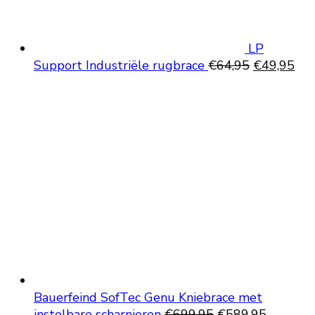
LP
Oorspronke
Hui
Support Industriële rugbrace
€
64,95
€
49,95
prijs
prij
was:
is:
€64,95.
€49
Bauerfeind SofTec Genu Kniebrace met
Oorspronkelijke
Huidige
instelbare scharnieren
€
699,95
€
589,95