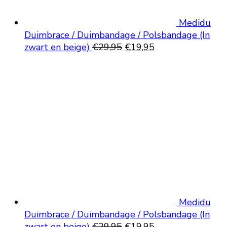
Medidu
Duimbrace / Duimbandage / Polsbandage (In
Oorspronkelijke
Huidige
zwart en beige)
€
29,95
€
19,95
prijs
prijs
was:
is:
€29,95.
€19,95.
Medidu
Duimbrace / Duimbandage / Polsbandage (In
Oorspronkelijke
Huidige
zwart en beige)
€
29,95
€
19,95