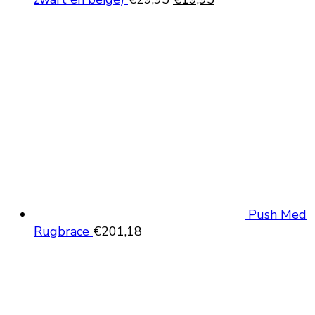
prijs
prijs
was:
is:
€29,95.
€19,95.
Push Med
Rugbrace
€
201,18