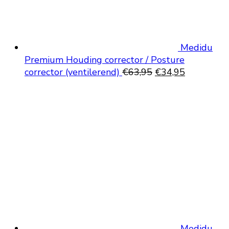
Medidu
Premium Houding corrector / Posture
Oorspronkelijke
Huidige
corrector (ventilerend)
€
63,95
€
34,95
prijs
prijs
was:
is:
€63,95.
€34,95.
Medidu