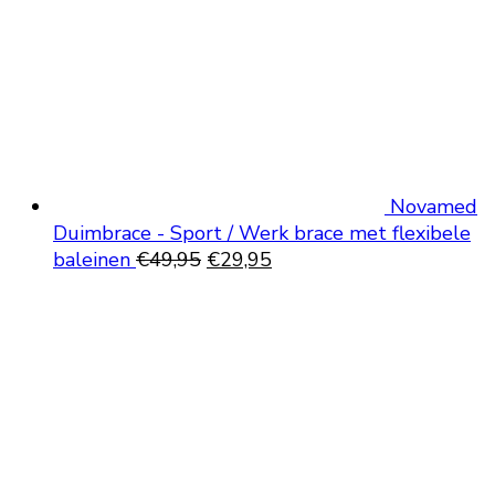
Novamed
Duimbrace - Sport / Werk brace met flexibele
Oorspronkelijke
Huidige
baleinen
€
49,95
€
29,95
prijs
prijs
was:
is:
€49,95.
€29,95.