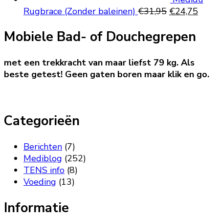
Oorspronkeli
Huid
Rugbrace (Zonder baleinen)
€
31,95
€
24,75
prijs
prijs
Mobiele Bad- of Douchegrepen
was:
is:
€31,95.
€24,
met een trekkracht van maar liefst 79 kg. Als
beste getest! Geen gaten boren maar klik en go.
Categorieën
Berichten
(7)
Mediblog
(252)
TENS info
(8)
Voeding
(13)
Informatie