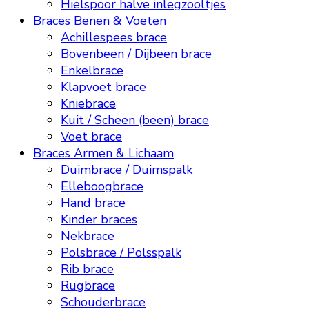
Hielspoor halve inlegzooltjes
Braces Benen & Voeten
Achillespees brace
Bovenbeen / Dijbeen brace
Enkelbrace
Klapvoet brace
Kniebrace
Kuit / Scheen (been) brace
Voet brace
Braces Armen & Lichaam
Duimbrace / Duimspalk
Elleboogbrace
Hand brace
Kinder braces
Nekbrace
Polsbrace / Polsspalk
Rib brace
Rugbrace
Schouderbrace