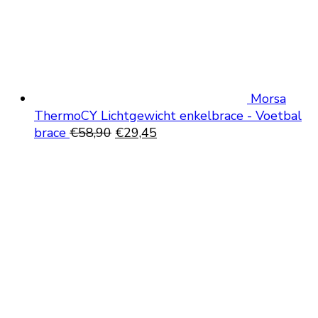
Morsa
ThermoCY Lichtgewicht enkelbrace - Voetbal
Oorspronkelijke
Huidige
brace
€
58,90
€
29,45
prijs
prijs
was:
is:
€58,90.
€29,45.