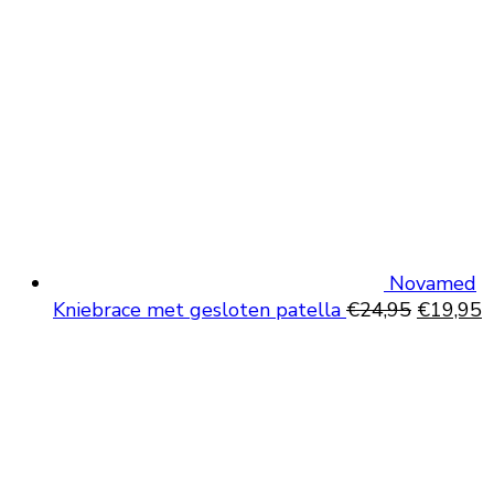
Novamed
Oorspron
H
Kniebrace met gesloten patella
€
24,95
€
19,95
prijs
p
was:
is
€24,95.
€