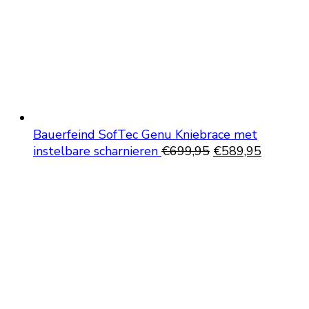
Bauerfeind SofTec Genu Kniebrace met
Oorspronkelijke
Huidige
instelbare scharnieren
€
699,95
€
589,95
prijs
prijs
was:
is:
€699,95.
€589,95