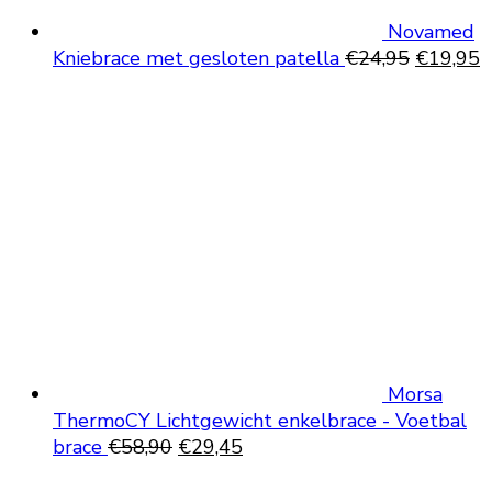
Novamed
Oorspron
H
Kniebrace met gesloten patella
€
24,95
€
19,95
prijs
p
was:
is
€24,95.
€
Morsa
ThermoCY Lichtgewicht enkelbrace - Voetbal
Oorspronkelijke
Huidige
brace
€
58,90
€
29,45
prijs
prijs