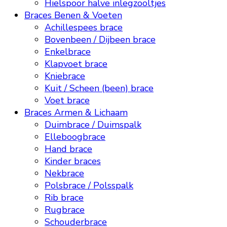
Hielspoor halve inlegzooltjes
Braces Benen & Voeten
Achillespees brace
Bovenbeen / Dijbeen brace
Enkelbrace
Klapvoet brace
Kniebrace
Kuit / Scheen (been) brace
Voet brace
Braces Armen & Lichaam
Duimbrace / Duimspalk
Elleboogbrace
Hand brace
Kinder braces
Nekbrace
Polsbrace / Polsspalk
Rib brace
Rugbrace
Schouderbrace