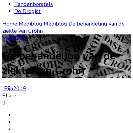
Tandenborstels
De Drogist
Home
Mediblog
Mediblog
De behandeling van de
ziekte van Crohn
Mediblog
De behandeling van de
ziekte van Crohn
Pijn2019
Share
0