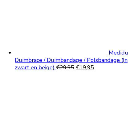
Medidu
Duimbrace / Duimbandage / Polsbandage (In
Oorspronkelijke
Huidige
zwart en beige)
€
29,95
€
19,95
prijs
prijs
was:
is:
€29,95.
€19,95.