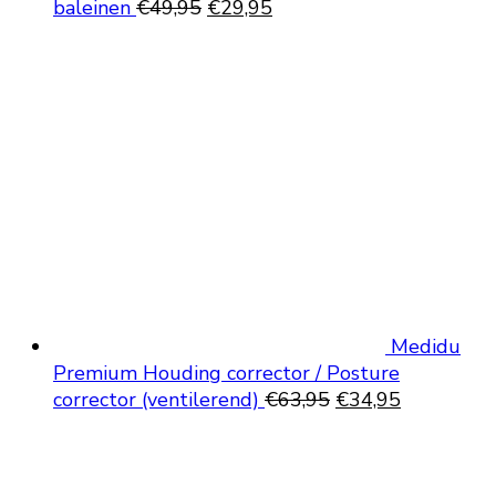
Oorspronkelijke
Huidige
baleinen
€
49,95
€
29,95
prijs
prijs
was:
is:
€49,95.
€29,95.
Medidu
Premium Houding corrector / Posture
Oorspronkelijke
Huidige
corrector (ventilerend)
€
63,95
€
34,95
prijs
prijs
was:
is:
€63,95.
€34,95.