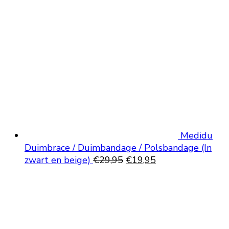
was:
is:
€58,90.
€29,45.
Medidu
Duimbrace / Duimbandage / Polsbandage (In
Oorspronkelijke
Huidige
zwart en beige)
€
29,95
€
19,95
prijs
prijs
was:
is:
€29,95.
€19,95.