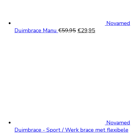
Novamed
Oorspronkelijke
Huidige
Duimbrace Manu
€
59,95
€
29,95
prijs
prijs
was:
is:
€59,95.
€29,95.
Novamed
Duimbrace - Sport / Werk brace met flexibele