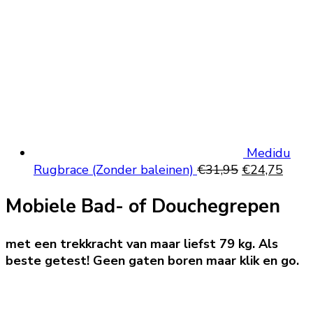
Medidu
Oorspronkeli
Huid
Rugbrace (Zonder baleinen)
€
31,95
€
24,75
prijs
prijs
Mobiele Bad- of Douchegrepen
was:
is:
€31,95.
€24,
met een trekkracht van maar liefst 79 kg. Als
beste getest! Geen gaten boren maar klik en go.