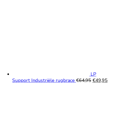
LP
Oorspronke
Hui
Support Industriële rugbrace
€
64,95
€
49,95
prijs
prij
was:
is:
€64,95.
€49