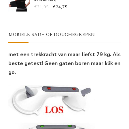
OORSPRONKELIJKE
HUIDIGE
€
31,95
€
24,75
PRIJS
PRIJS
WAS:
IS:
€31,95.
€24,75.
MOBIELE BAD- OF DOUCHEGREPEN
met een trekkracht van maar liefst 79 kg. Als
beste getest! Geen gaten boren maar klik en
go.