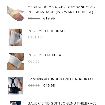
WAS:
IS:
MEDIDU DUIMBRACE / DUIMBANDAGE /
€29,95.
€19,95.
POLSBANDAGE (IN ZWART EN BEIGE)
OORSPRONKELIJKE
HUIDIGE
€
29,95
€
19,95
PRIJS
PRIJS
WAS:
IS:
PUSH MED RUGBRACE
€29,95.
€19,95.
€
201,18
PUSH MED NEKBRACE
€
65,82
LP SUPPORT INDUSTRIËLE RUGBRACE
OORSPRONKELIJKE
HUIDIGE
€
64,95
€
49,95
PRIJS
PRIJS
WAS:
IS:
€64,95.
€49,95.
BAUERFEIND SOFTEC GENU KNIEBRACE