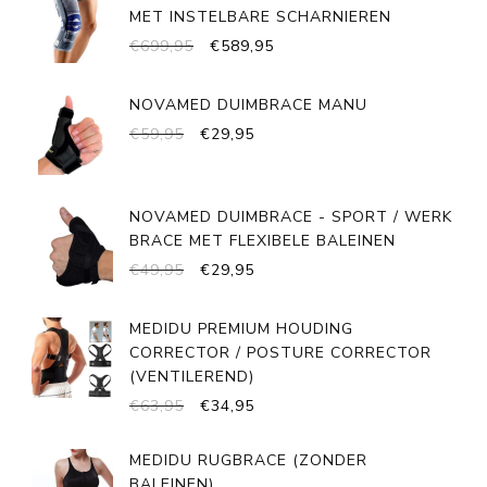
MET INSTELBARE SCHARNIEREN
OORSPRONKELIJKE
HUIDIGE
€
699,95
€
589,95
PRIJS
PRIJS
WAS:
IS:
NOVAMED DUIMBRACE MANU
€699,95.
€589,95.
OORSPRONKELIJKE
HUIDIGE
€
59,95
€
29,95
PRIJS
PRIJS
WAS:
IS:
€59,95.
€29,95.
NOVAMED DUIMBRACE - SPORT / WERK
BRACE MET FLEXIBELE BALEINEN
OORSPRONKELIJKE
HUIDIGE
€
49,95
€
29,95
PRIJS
PRIJS
WAS:
IS:
MEDIDU PREMIUM HOUDING
€49,95.
€29,95.
CORRECTOR / POSTURE CORRECTOR
(VENTILEREND)
OORSPRONKELIJKE
HUIDIGE
€
63,95
€
34,95
PRIJS
PRIJS
WAS:
IS:
MEDIDU RUGBRACE (ZONDER
€63,95.
€34,95.
BALEINEN)