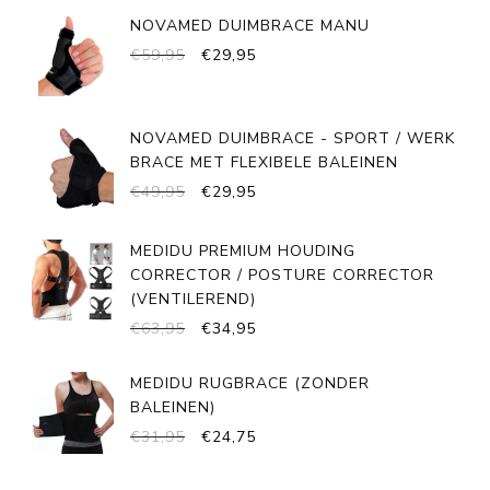
WAS:
IS:
NOVAMED DUIMBRACE MANU
€699,95.
€589,95.
OORSPRONKELIJKE
HUIDIGE
€
59,95
€
29,95
PRIJS
PRIJS
WAS:
IS:
€59,95.
€29,95.
NOVAMED DUIMBRACE - SPORT / WERK
BRACE MET FLEXIBELE BALEINEN
OORSPRONKELIJKE
HUIDIGE
€
49,95
€
29,95
PRIJS
PRIJS
WAS:
IS:
MEDIDU PREMIUM HOUDING
€49,95.
€29,95.
CORRECTOR / POSTURE CORRECTOR
(VENTILEREND)
OORSPRONKELIJKE
HUIDIGE
€
63,95
€
34,95
PRIJS
PRIJS
WAS:
IS:
MEDIDU RUGBRACE (ZONDER
€63,95.
€34,95.
BALEINEN)
OORSPRONKELIJKE
HUIDIGE
€
31,95
€
24,75
PRIJS
PRIJS
WAS:
IS: