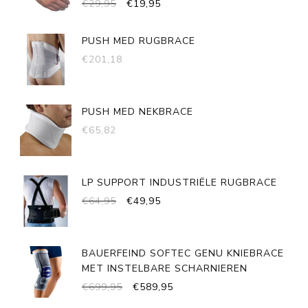
OORSPRONKELIJKE
HUIDIGE
€
29,95
€
19,95
PRIJS
PRIJS
WAS:
IS:
PUSH MED RUGBRACE
€29,95.
€19,95.
€
201,18
PUSH MED NEKBRACE
€
65,82
LP SUPPORT INDUSTRIËLE RUGBRACE
OORSPRONKELIJKE
HUIDIGE
€
64,95
€
49,95
PRIJS
PRIJS
WAS:
IS:
€64,95.
€49,95.
BAUERFEIND SOFTEC GENU KNIEBRACE
MET INSTELBARE SCHARNIEREN
OORSPRONKELIJKE
HUIDIGE
€
699,95
€
589,95
PRIJS
PRIJS