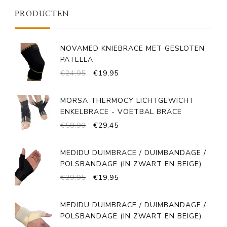
PRODUCTEN
NOVAMED KNIEBRACE MET GESLOTEN
PATELLA
OORSPRONKELIJKE
HUIDIGE
€
24,95
€
19,95
PRIJS
PRIJS
WAS:
IS:
MORSA THERMOCY LICHTGEWICHT
€24,95.
€19,95.
ENKELBRACE - VOETBAL BRACE
OORSPRONKELIJKE
HUIDIGE
€
58,90
€
29,45
PRIJS
PRIJS
WAS:
IS:
MEDIDU DUIMBRACE / DUIMBANDAGE /
€58,90.
€29,45.
POLSBANDAGE (IN ZWART EN BEIGE)
OORSPRONKELIJKE
HUIDIGE
€
29,95
€
19,95
PRIJS
PRIJS
WAS:
IS:
MEDIDU DUIMBRACE / DUIMBANDAGE /
€29,95.
€19,95.
POLSBANDAGE (IN ZWART EN BEIGE)