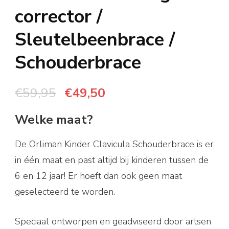
corrector /
Sleutelbeenbrace /
Schouderbrace
Oorspronkelijke
Huidige
€
59,95
€
49,50
prijs
prijs
Welke maat?
was:
is:
€59,95.
€49,50.
De Orliman Kinder Clavicula Schouderbrace is er
in één maat en past altijd bij kinderen tussen de
6 en 12 jaar! Er hoeft dan ook geen maat
geselecteerd te worden.
Speciaal ontworpen en geadviseerd door artsen