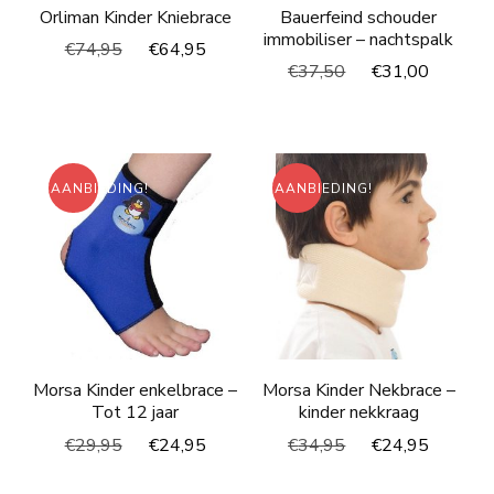
Orliman Kinder Kniebrace
Bauerfeind schouder
immobiliser – nachtspalk
Oorspronkelijke
Huidige
€
74,95
€
64,95
Oorspronkelijke
Huidig
€
37,50
€
31,00
prijs
prijs
prijs
prijs
was:
is:
was:
is:
€74,95.
€64,95.
€37,50.
€31,00
AANBIEDING!
AANBIEDING!
Morsa Kinder enkelbrace –
Morsa Kinder Nekbrace –
Tot 12 jaar
kinder nekkraag
Oorspronkelijke
Huidige
Oorspronkelijke
Huidig
€
29,95
€
24,95
€
34,95
€
24,95
prijs
prijs
prijs
prijs