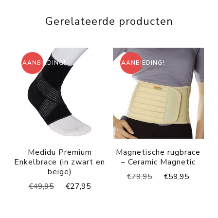
was:
is:
was:
is:
€29,95.
€24,95.
€34,95.
€24,95
Gerelateerde producten
AANBIEDING!
AANBIEDING!
Medidu Premium
Magnetische rugbrace
Enkelbrace (in zwart en
– Ceramic Magnetic
beige)
Oorspronkelijke
Huidig
€
79,95
€
59,95
Oorspronkelijke
Huidige
€
49,95
€
27,95
prijs
prijs
prijs
prijs
was:
is:
was:
is:
€79,95.
€59,95