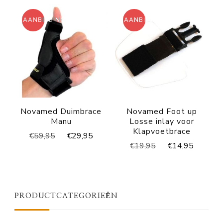
€49,95.
€27,95.
AANBIEDING!
AANBIEDING!
Novamed Duimbrace
Novamed Foot up
Manu
Losse inlay voor
Klapvoetbrace
Oorspronkelijke
Huidige
€
59,95
€
29,95
Oorspronkelijke
Huidig
€
19,95
€
14,95
prijs
prijs
prijs
prijs
was:
is:
was:
is:
€59,95.
€29,95.
€19,95.
€14,95
PRODUCTCATEGORIEËN