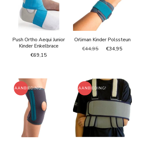
Push Ortho Aequi Junior
Orliman Kinder Polssteun
Kinder Enkelbrace
Oorspronkelijke
Huidig
€
44,95
€
34,95
€
69,15
prijs
prijs
was:
is:
€44,95.
€34,95
AANBIEDING!
AANBIEDING!