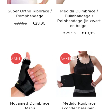
Super Ortho Ribbrace /
Medidu Duimbrace /
Rompbandage
Duimbandage /
Polsbandage (In zwart
Oorspronkelijke
Huidige
€
37,95
€
29,95
en beige)
prijs
prijs
Oorspronkelijke
Huidig
€
29,95
€
19,95
was:
is:
prijs
prijs
€37,95.
€29,95.
was:
is:
€29,95.
€19,95
AANBIEDING!
AANBIEDING!
Novamed Duimbrace
Medidu Rugbrace
Manu
(Zonder baleinen)