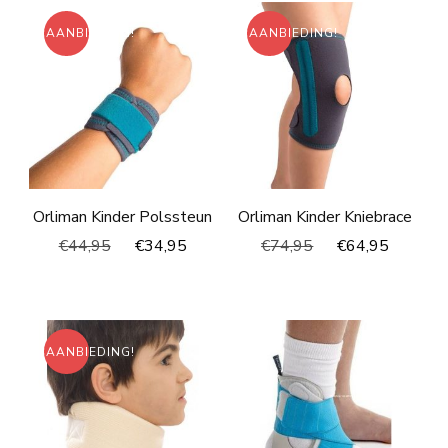
AANBIEDING!
AANBIEDING!
Orliman Kinder Polssteun
Orliman Kinder Kniebrace
Oorspronkelijke
Huidige
Oorspronkelijke
Huidig
€
44,95
€
34,95
€
74,95
€
64,95
prijs
prijs
prijs
prijs
was:
is:
was:
is:
€44,95.
€34,95.
€74,95.
€64,95
AANBIEDING!