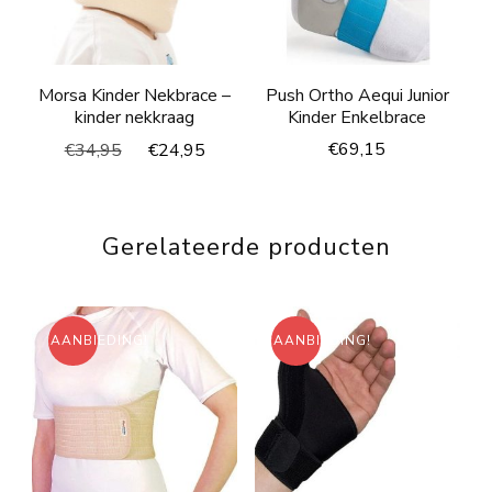
Morsa Kinder Nekbrace –
Push Ortho Aequi Junior
kinder nekkraag
Kinder Enkelbrace
Oorspronkelijke
Huidige
€
69,15
€
34,95
€
24,95
prijs
prijs
was:
is:
€34,95.
€24,95.
Gerelateerde producten
AANBIEDING!
AANBIEDING!