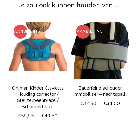
Je zou ook kunnen houden van …
AANBIEDING!
AANBIEDING!
Orliman Kinder Clavicula
Bauerfeind schouder
Houding corrector /
immobiliser – nachtspalk
Sleutelbeenbrace /
Oorspronkelijke
Huidig
€
37,50
€
31,00
Schouderbrace
prijs
prijs
Oorspronkelijke
Huidige
€
59,95
€
49,50
was:
is:
prijs
prijs
€37,50.
€31,00
was:
is:
€59,95.
€49,50.