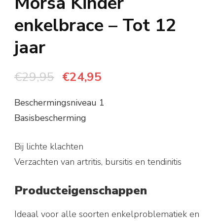
Morsa Kinder
enkelbrace – Tot 12
jaar
Oorspronkelijke
Huidige
€
29,95
€
24,95
prijs
prijs
Beschermingsniveau 1
was:
is:
Basisbescherming
€29,95.
€24,95.
Bij lichte klachten
Verzachten van artritis, bursitis en tendinitis
Producteigenschappen
Ideaal voor alle soorten enkelproblematiek en