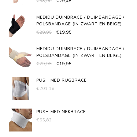
OORSPRONKELIJKE
HUIDIGE
€
58,90
€
29,45
PRIJS
PRIJS
WAS:
IS:
MEDIDU DUIMBRACE / DUIMBANDAGE /
€58,90.
€29,45.
POLSBANDAGE (IN ZWART EN BEIGE)
OORSPRONKELIJKE
HUIDIGE
€
29,95
€
19,95
PRIJS
PRIJS
WAS:
IS:
MEDIDU DUIMBRACE / DUIMBANDAGE /
€29,95.
€19,95.
POLSBANDAGE (IN ZWART EN BEIGE)
OORSPRONKELIJKE
HUIDIGE
€
29,95
€
19,95
PRIJS
PRIJS
WAS:
IS:
PUSH MED RUGBRACE
€29,95.
€19,95.
€
201,18
PUSH MED NEKBRACE
€
65,82