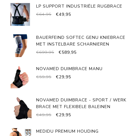
LP SUPPORT INDUSTRIËLE RUGBRACE
OORSPRONKELIJKE
HUIDIGE
€
64,95
€
49,95
PRIJS
PRIJS
WAS:
IS:
€64,95.
€49,95.
BAUERFEIND SOFTEC GENU KNIEBRACE
MET INSTELBARE SCHARNIEREN
OORSPRONKELIJKE
HUIDIGE
€
699,95
€
589,95
PRIJS
PRIJS
WAS:
IS:
NOVAMED DUIMBRACE MANU
€699,95.
€589,95.
OORSPRONKELIJKE
HUIDIGE
€
59,95
€
29,95
PRIJS
PRIJS
WAS:
IS:
€59,95.
€29,95.
NOVAMED DUIMBRACE - SPORT / WERK
BRACE MET FLEXIBELE BALEINEN
OORSPRONKELIJKE
HUIDIGE
€
49,95
€
29,95
PRIJS
PRIJS
WAS:
IS:
MEDIDU PREMIUM HOUDING
€49,95.
€29,95.