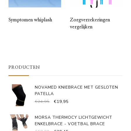
Symptomen whiplash
Zorgverzekeringen
vergelijken
PRODUCTEN
NOVAMED KNIEBRACE MET GESLOTEN
PATELLA
OORSPRONKELIJKE
HUIDIGE
€
24,95
€
19,95
PRIJS
PRIJS
WAS:
IS:
MORSA THERMOCY LICHTGEWICHT
€24,95.
€19,95.
ENKELBRACE - VOETBAL BRACE