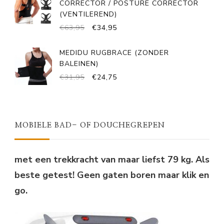
CORRECTOR / POSTURE CORRECTOR
(VENTILEREND)
OORSPRONKELIJKE
HUIDIGE
€
63,95
€
34,95
PRIJS
PRIJS
WAS:
IS:
MEDIDU RUGBRACE (ZONDER
€63,95.
€34,95.
BALEINEN)
OORSPRONKELIJKE
HUIDIGE
€
31,95
€
24,75
PRIJS
PRIJS
WAS:
IS:
€31,95.
€24,75.
MOBIELE BAD- OF DOUCHEGREPEN
met een trekkracht van maar liefst 79 kg. Als
beste getest! Geen gaten boren maar klik en
go.