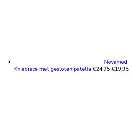
Novamed
Oorspron
H
Kniebrace met gesloten patella
€
24,95
€
19,95
prijs
p
was:
is
€24,95.
€