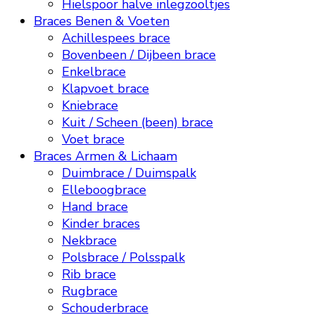
Hielspoor halve inlegzooltjes
Braces Benen & Voeten
Achillespees brace
Bovenbeen / Dijbeen brace
Enkelbrace
Klapvoet brace
Kniebrace
Kuit / Scheen (been) brace
Voet brace
Braces Armen & Lichaam
Duimbrace / Duimspalk
Elleboogbrace
Hand brace
Kinder braces
Nekbrace
Polsbrace / Polsspalk
Rib brace
Rugbrace
Schouderbrace