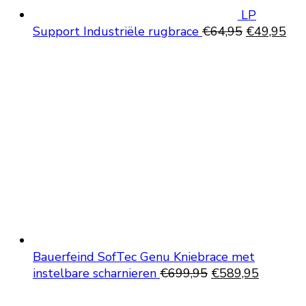
LP
Oorspronke
Hui
Support Industriële rugbrace
€
64,95
€
49,95
prijs
prij
was:
is:
€64,95.
€49
Bauerfeind SofTec Genu Kniebrace met
Oorspronkelijke
Huidige
instelbare scharnieren
€
699,95
€
589,95
prijs
prijs
was:
is: