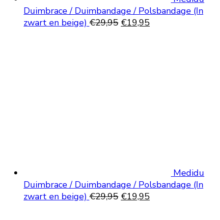
Duimbrace / Duimbandage / Polsbandage (In
Oorspronkelijke
Huidige
zwart en beige)
€
29,95
€
19,95
prijs
prijs
was:
is:
€29,95.
€19,95.
Medidu
Duimbrace / Duimbandage / Polsbandage (In
Oorspronkelijke
Huidige
zwart en beige)
€
29,95
€
19,95
prijs
prijs
was:
is: