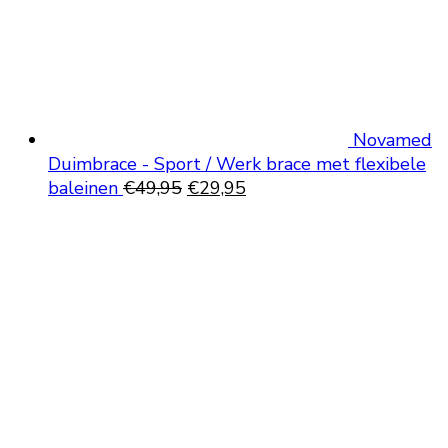
Novamed
Duimbrace - Sport / Werk brace met flexibele
Oorspronkelijke
Huidige
baleinen
€
49,95
€
29,95
prijs
prijs
was:
is:
€49,95.
€29,95.