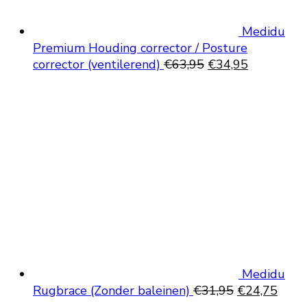
Medidu
Premium Houding corrector / Posture
Oorspronkelijke
Huidige
corrector (ventilerend)
€
63,95
€
34,95
prijs
prijs
was:
is:
€63,95.
€34,95.
Medidu
Oorspronkeli
Huid
Rugbrace (Zonder baleinen)
€
31,95
€
24,75
prijs
prijs