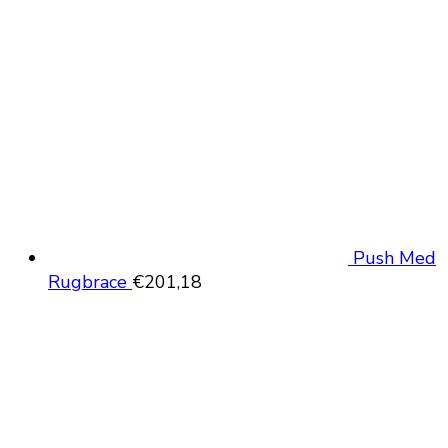
€29,95.
€19,95.
Push Med
Rugbrace
€
201,18