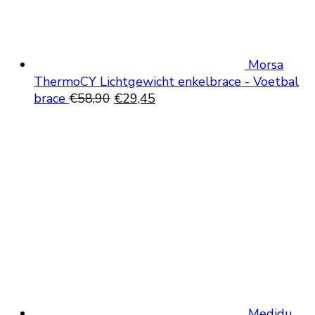
Morsa
ThermoCY Lichtgewicht enkelbrace - Voetbal
Oorspronkelijke
Huidige
brace
€
58,90
€
29,45
prijs
prijs
was:
is:
€58,90.
€29,45.
Medidu