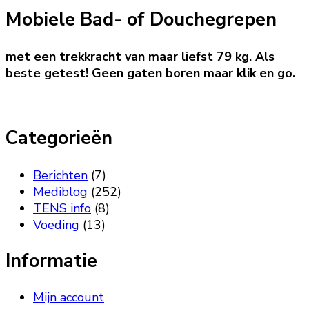
Mobiele Bad- of Douchegrepen
was:
is:
€31,95.
€24,
met een trekkracht van maar liefst 79 kg. Als
beste getest! Geen gaten boren maar klik en go.
Categorieën
Berichten
(7)
Mediblog
(252)
TENS info
(8)
Voeding
(13)
Informatie
Mijn account