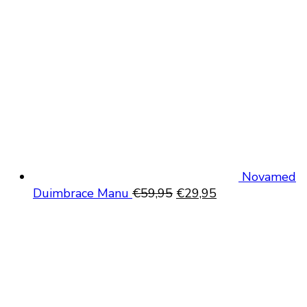
€699,95.
€589,95
Novamed
Oorspronkelijke
Huidige
Duimbrace Manu
€
59,95
€
29,95
prijs
prijs
was:
is:
€59,95.
€29,95.