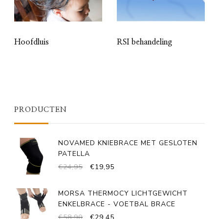
Hoofdluis
RSI behandeling
PRODUCTEN
NOVAMED KNIEBRACE MET GESLOTEN
PATELLA
OORSPRONKELIJKE
HUIDIGE
€
24,95
€
19,95
PRIJS
PRIJS
WAS:
IS:
MORSA THERMOCY LICHTGEWICHT
€24,95.
€19,95.
ENKELBRACE - VOETBAL BRACE
OORSPRONKELIJKE
HUIDIGE
€
58,90
€
29,45