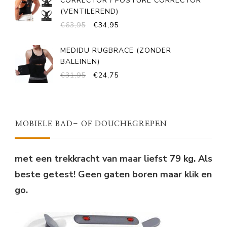
CORRECTOR / POSTURE CORRECTOR
(VENTILEREND)
OORSPRONKELIJKE
HUIDIGE
€
63,95
€
34,95
PRIJS
PRIJS
WAS:
IS:
MEDIDU RUGBRACE (ZONDER
€63,95.
€34,95.
BALEINEN)
OORSPRONKELIJKE
HUIDIGE
€
31,95
€
24,75
PRIJS
PRIJS
WAS:
IS:
€31,95.
€24,75.
MOBIELE BAD- OF DOUCHEGREPEN
met een trekkracht van maar liefst 79 kg. Als
beste getest! Geen gaten boren maar klik en
go.