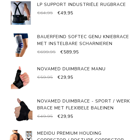
LP SUPPORT INDUSTRIËLE RUGBRACE
OORSPRONKELIJKE
HUIDIGE
€
64,95
€
49,95
PRIJS
PRIJS
WAS:
IS:
€64,95.
€49,95.
BAUERFEIND SOFTEC GENU KNIEBRACE
MET INSTELBARE SCHARNIEREN
OORSPRONKELIJKE
HUIDIGE
€
699,95
€
589,95
PRIJS
PRIJS
WAS:
IS:
NOVAMED DUIMBRACE MANU
€699,95.
€589,95.
OORSPRONKELIJKE
HUIDIGE
€
59,95
€
29,95
PRIJS
PRIJS
WAS:
IS:
€59,95.
€29,95.
NOVAMED DUIMBRACE - SPORT / WERK
BRACE MET FLEXIBELE BALEINEN
OORSPRONKELIJKE
HUIDIGE
€
49,95
€
29,95
PRIJS
PRIJS
WAS:
IS:
MEDIDU PREMIUM HOUDING
€49,95.
€29,95.