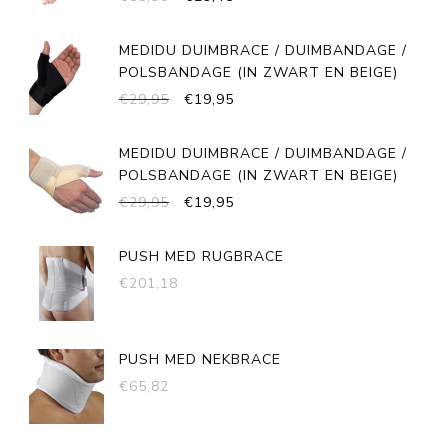
PRIJS
PRIJS
WAS:
IS:
MEDIDU DUIMBRACE / DUIMBANDAGE /
€58,90.
€29,45.
POLSBANDAGE (IN ZWART EN BEIGE)
OORSPRONKELIJKE
HUIDIGE
€
29,95
€
19,95
PRIJS
PRIJS
WAS:
IS:
MEDIDU DUIMBRACE / DUIMBANDAGE /
€29,95.
€19,95.
POLSBANDAGE (IN ZWART EN BEIGE)
OORSPRONKELIJKE
HUIDIGE
€
29,95
€
19,95
PRIJS
PRIJS
WAS:
IS:
PUSH MED RUGBRACE
€29,95.
€19,95.
€
201,18
PUSH MED NEKBRACE
€
65,82