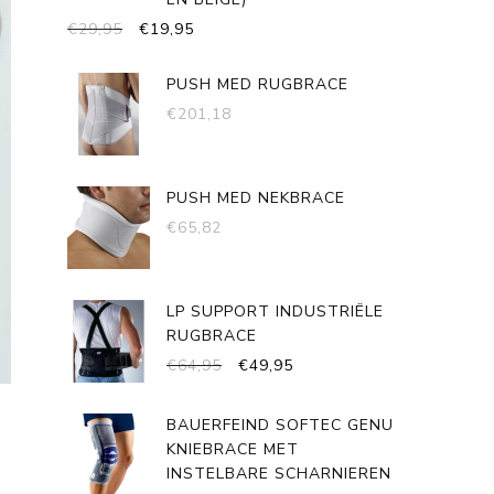
OORSPRONKELIJKE
HUIDIGE
€
29,95
€
19,95
PRIJS
PRIJS
WAS:
IS:
PUSH MED RUGBRACE
€29,95.
€19,95.
€
201,18
PUSH MED NEKBRACE
€
65,82
LP SUPPORT INDUSTRIËLE
RUGBRACE
OORSPRONKELIJKE
HUIDIGE
€
64,95
€
49,95
PRIJS
PRIJS
WAS:
IS:
BAUERFEIND SOFTEC GENU
€64,95.
€49,95.
KNIEBRACE MET
INSTELBARE SCHARNIEREN