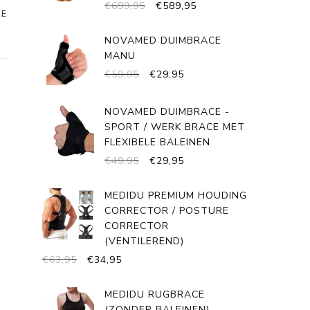
OORSPRONKELIJKE
HUIDIGE
€
699,95
€
589,95
RE
PRIJS
PRIJS
WAS:
IS:
NOVAMED DUIMBRACE
€699,95.
€589,95.
MANU
OORSPRONKELIJKE
HUIDIGE
€
59,95
€
29,95
PRIJS
PRIJS
WAS:
IS:
NOVAMED DUIMBRACE -
€59,95.
€29,95.
SPORT / WERK BRACE MET
FLEXIBELE BALEINEN
OORSPRONKELIJKE
HUIDIGE
€
49,95
€
29,95
PRIJS
PRIJS
WAS:
IS:
MEDIDU PREMIUM HOUDING
€49,95.
€29,95.
CORRECTOR / POSTURE
CORRECTOR
(VENTILEREND)
OORSPRONKELIJKE
HUIDIGE
€
63,95
€
34,95
PRIJS
PRIJS
WAS:
IS:
MEDIDU RUGBRACE
€63,95.
€34,95.
(ZONDER BALEINEN)