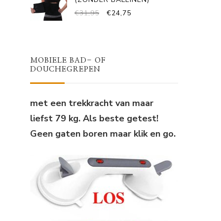
OORSPRONKELIJKE
HUIDIGE
€
31,95
€
24,75
PRIJS
PRIJS
WAS:
IS:
€31,95.
€24,75.
MOBIELE BAD- OF
DOUCHEGREPEN
met een trekkracht van maar
liefst 79 kg. Als beste getest!
Geen gaten boren maar klik en go.