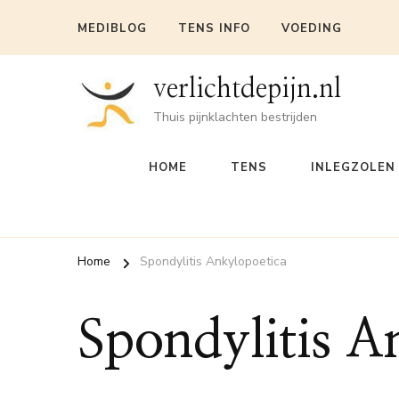
MEDIBLOG
TENS INFO
VOEDING
verlichtdepijn.nl
Thuis pijnklachten bestrijden
HOME
TENS
INLEGZOLEN
Home
Spondylitis Ankylopoetica
Spondylitis A