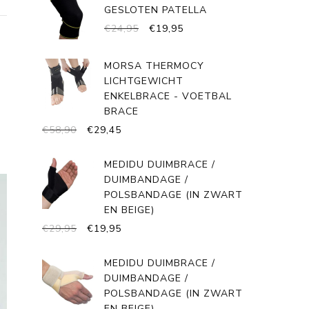
GESLOTEN PATELLA
OORSPRONKELIJKE
HUIDIGE
€
24,95
€
19,95
PRIJS
PRIJS
WAS:
IS:
MORSA THERMOCY
€24,95.
€19,95.
LICHTGEWICHT
ENKELBRACE - VOETBAL
BRACE
OORSPRONKELIJKE
HUIDIGE
€
58,90
€
29,45
PRIJS
PRIJS
WAS:
IS:
MEDIDU DUIMBRACE /
€58,90.
€29,45.
DUIMBANDAGE /
POLSBANDAGE (IN ZWART
EN BEIGE)
OORSPRONKELIJKE
HUIDIGE
€
29,95
€
19,95
PRIJS
PRIJS
WAS:
IS:
MEDIDU DUIMBRACE /
€29,95.
€19,95.
DUIMBANDAGE /
POLSBANDAGE (IN ZWART
EN BEIGE)