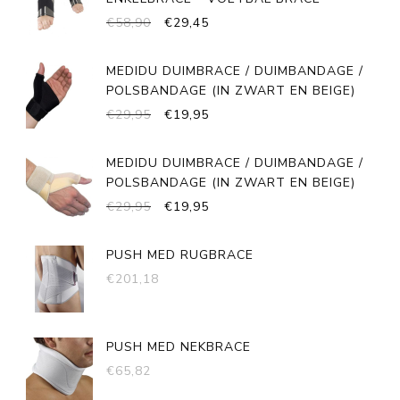
OORSPRONKELIJKE
HUIDIGE
€
58,90
€
29,45
PRIJS
PRIJS
WAS:
IS:
MEDIDU DUIMBRACE / DUIMBANDAGE /
€58,90.
€29,45.
POLSBANDAGE (IN ZWART EN BEIGE)
OORSPRONKELIJKE
HUIDIGE
€
29,95
€
19,95
PRIJS
PRIJS
WAS:
IS:
MEDIDU DUIMBRACE / DUIMBANDAGE /
€29,95.
€19,95.
POLSBANDAGE (IN ZWART EN BEIGE)
OORSPRONKELIJKE
HUIDIGE
€
29,95
€
19,95
PRIJS
PRIJS
WAS:
IS:
PUSH MED RUGBRACE
€29,95.
€19,95.
€
201,18
PUSH MED NEKBRACE
€
65,82