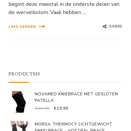
begint deze meestal in de onderste delen van
de wervelkolom. Vaak hebben …
SHARE
LEES VERDER
PRODUCTEN
NOVAMED KNIEBRACE MET GESLOTEN
PATELLA
OORSPRONKELIJKE
HUIDIGE
€
24,95
€
19,95
PRIJS
PRIJS
WAS:
IS:
MORSA THERMOCY LICHTGEWICHT
€24,95.
€19,95.
ENKELBRACE - VOETBAL BRACE