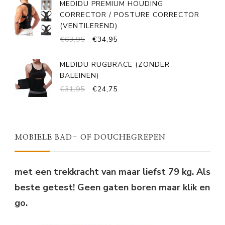
MEDIDU PREMIUM HOUDING
€49,95.
€29,95.
CORRECTOR / POSTURE CORRECTOR
(VENTILEREND)
OORSPRONKELIJKE
HUIDIGE
€
63,95
€
34,95
PRIJS
PRIJS
WAS:
IS:
MEDIDU RUGBRACE (ZONDER
€63,95.
€34,95.
BALEINEN)
OORSPRONKELIJKE
HUIDIGE
€
31,95
€
24,75
PRIJS
PRIJS
WAS:
IS:
€31,95.
€24,75.
MOBIELE BAD- OF DOUCHEGREPEN
met een trekkracht van maar liefst 79 kg. Als
beste getest! Geen gaten boren maar klik en
go.