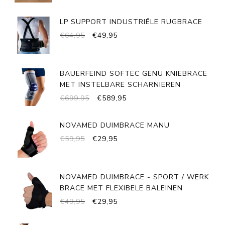
LP SUPPORT INDUSTRIËLE RUGBRACE
OORSPRONKELIJKE
HUIDIGE
€
64,95
€
49,95
PRIJS
PRIJS
WAS:
IS:
€64,95.
€49,95.
BAUERFEIND SOFTEC GENU KNIEBRACE
MET INSTELBARE SCHARNIEREN
OORSPRONKELIJKE
HUIDIGE
€
699,95
€
589,95
PRIJS
PRIJS
WAS:
IS:
NOVAMED DUIMBRACE MANU
€699,95.
€589,95.
OORSPRONKELIJKE
HUIDIGE
€
59,95
€
29,95
PRIJS
PRIJS
WAS:
IS:
€59,95.
€29,95.
NOVAMED DUIMBRACE - SPORT / WERK
BRACE MET FLEXIBELE BALEINEN
OORSPRONKELIJKE
HUIDIGE
€
49,95
€
29,95
PRIJS
PRIJS
WAS:
IS: