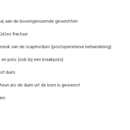
)
trauma) aan de bovengenoemde gewrichten
Colles fractuur
n breuk van de scaphoïdum (postoperatieve behandeling).
m en pols (ook bij een kraakpols)
 of duim
steun als de duim uit de kom is geweest
uim