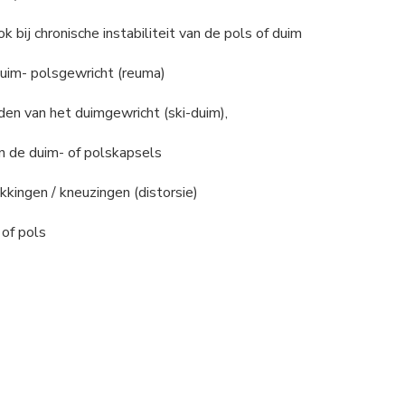
ook bij chronische instabiliteit van de pols of duim
duim- polsgewricht (reuma)
nden van het duimgewricht (ski-duim),
an de duim- of polskapsels
ekkingen / kneuzingen (distorsie)
 of pols