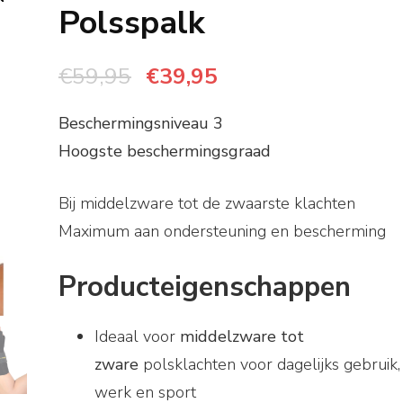
Polsspalk
Oorspronkelijke
Huidige
€
59,95
€
39,95
prijs
prijs
Beschermingsniveau 3
was:
is:
Hoogste beschermingsgraad
€59,95.
€39,95.
Bij middelzware tot de zwaarste klachten
Maximum aan ondersteuning en bescherming
Producteigenschappen
Ideaal voor
middelzware tot
zware
polsklachten voor dagelijks gebruik,
werk en sport