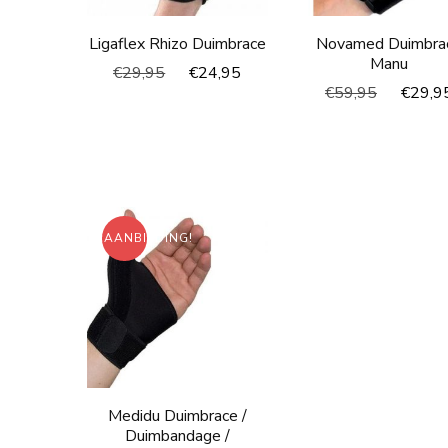
Ligaflex Rhizo Duimbrace
Novamed Duimbra
Manu
Oorspronkelijke
Huidige
€
29,95
€
24,95
Oorspro
€
59,95
€
29,9
prijs
prijs
prijs
was:
is:
was:
€29,95.
€24,95.
€59,95.
AANBIEDING!
Medidu Duimbrace /
Duimbandage /