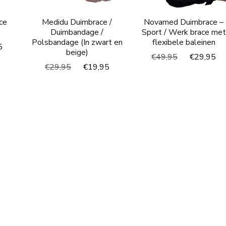
ce
Medidu Duimbrace /
Novamed Duimbrace –
Duimbandage /
Sport / Werk brace met
Polsbandage (In zwart en
flexibele baleinen
nkelijke
Huidige
5
beige)
Oorspronkel
H
€
49,95
€
29,95
prijs
Oorspronkelijke
Huidige
€
29,95
€
19,95
prijs
p
is:
prijs
prijs
was:
is
€29,95.
was:
is:
€49,95.
€
€29,95.
€19,95.