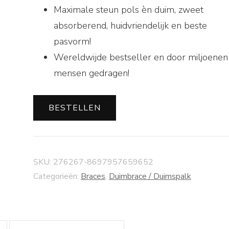
Maximale steun pols èn duim, zweet
absorberend, huidvriendelijk en beste
pasvorm!
Wereldwijde bestseller en door miljoenen
mensen gedragen!
BESTELLEN
SKU:
276267-8697957659652
Categorieën:
Braces
,
Duimbrace / Duimspalk