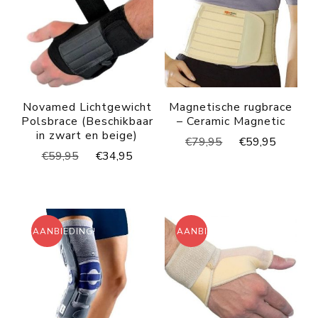
Novamed Lichtgewicht
Magnetische rugbrace
Polsbrace (Beschikbaar
– Ceramic Magnetic
in zwart en beige)
Oorspronkelijke
Huidig
€
79,95
€
59,95
Oorspronkelijke
Huidige
€
59,95
€
34,95
prijs
prijs
prijs
prijs
was:
is:
was:
is:
€79,95.
€59,95
€59,95.
€34,95.
AANBIEDING!
AANBIEDING!