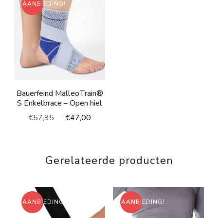
AANBIEDING!
Bauerfeind MalleoTrain®
S Enkelbrace – Open hiel
Oorspronkelijke
Huidige
€
57,95
€
47,00
prijs
prijs
was:
is:
€57,95.
€47,00.
Gerelateerde producten
AANBIEDING!
AANBIEDING!