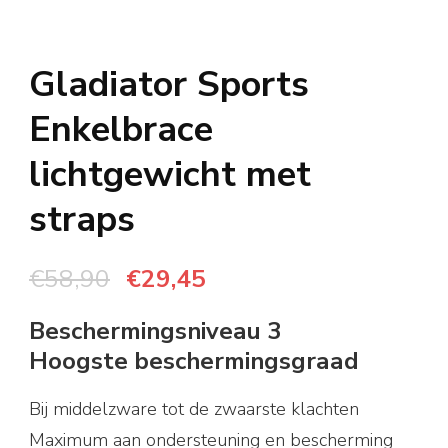
Gladiator Sports
Enkelbrace
lichtgewicht met
straps
Oorspronkelijke
Huidige
€
58,90
€
29,45
prijs
prijs
Beschermingsniveau 3
was:
is:
Hoogste beschermingsgraad
€58,90.
€29,45.
Bij middelzware tot de zwaarste klachten
Maximum aan ondersteuning en bescherming