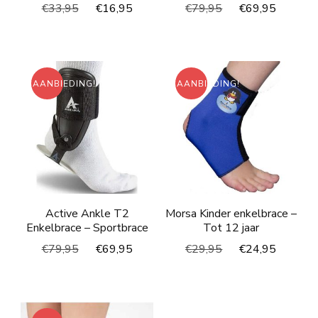
Oorspronkelijke
Huidige
Oorspronkelijke
Huidig
€
33,95
€
16,95
€
79,95
€
69,95
prijs
prijs
prijs
prijs
was:
is:
was:
is:
€33,95.
€16,95.
€79,95.
€69,95
AANBIEDING!
AANBIEDING!
Active Ankle T2
Morsa Kinder enkelbrace –
Enkelbrace – Sportbrace
Tot 12 jaar
Oorspronkelijke
Huidige
Oorspronkelijke
Huidig
€
79,95
€
69,95
€
29,95
€
24,95
prijs
prijs
prijs
prijs
was:
is:
was:
is:
€79,95.
€69,95.
€29,95.
€24,95