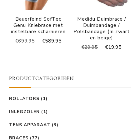
Bauerfeind SofTec
Medidu Duimbrace /
Genu Kniebrace met
Duimbandage /
instelbare scharnieren
Polsbandage (In zwart
en beige)
Oorspronkelijke
Huidige
€
699,95
€
589,95
Oorspronkelijke
Huidig
€
29,95
€
19,95
prijs
prijs
prijs
prijs
was:
is:
was:
is:
€699,95.
€589,95.
€29,95.
€19,95
PRODUCTCATEGORIEËN
ROLLATORS
(1)
INLEGZOLEN
(1)
TENS APPARAAT
(3)
BRACES
(77)