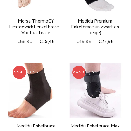
Morsa ThermoCY
Medidu Premium
Lichtgewicht enkelbrace –
Enkelbrace (in zwart en
Voetbal brace
beige)
Oorspronkelijke
Huidige
Oorspronkelijke
Huidig
€
58,90
€
29,45
€
49,95
€
27,95
prijs
prijs
prijs
prijs
was:
is:
was:
is:
€58,90.
€29,45.
€49,95.
€27,95
AANBIEDING!
AANBIEDING!
Medidu Enkelbrace
Medidu Enkelbrace Max