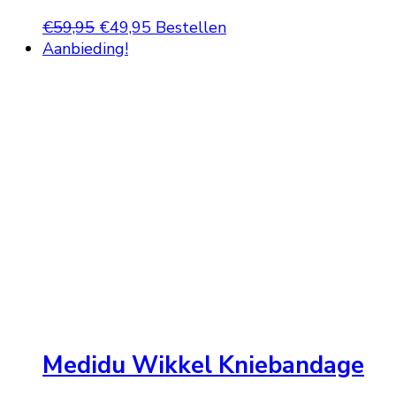
Oorspronkelijke
Huidige
€
59,95
€
49,95
Bestellen
prijs
prijs
Aanbieding!
was:
is:
€59,95.
€49,95.
Medidu Wikkel Kniebandage