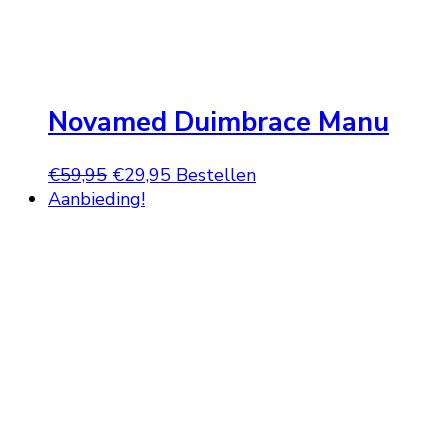
Novamed Duimbrace Manu
Oorspronkelijke
Huidige
€
59,95
€
29,95
Bestellen
prijs
prijs
Aanbieding!
was:
is:
€59,95.
€29,95.