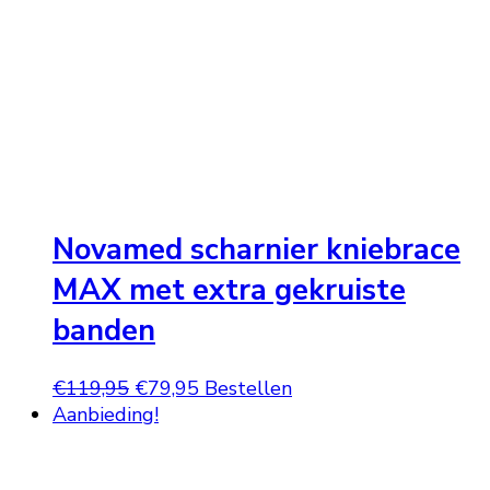
Novamed scharnier kniebrace
MAX met extra gekruiste
banden
Oorspronkelijke
Huidige
€
119,95
€
79,95
Bestellen
prijs
prijs
Aanbieding!
was:
is:
€119,95.
€79,95.