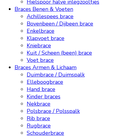
Hielspoor halve inlegzooltjes
Braces Benen & Voeten
Achillespees brace
Bovenbeen / Dijbeen brace
Enkelbrace
Klapvoet brace
Kniebrace
Kuit / Scheen (been) brace
Voet brace
Braces Armen & Lichaam
Duimbrace / Duimspalk
Elleboogbrace
Hand brace
Kinder braces
Nekbrace
Polsbrace / Polsspalk
Rib brace
Rugbrace
Schouderbrace