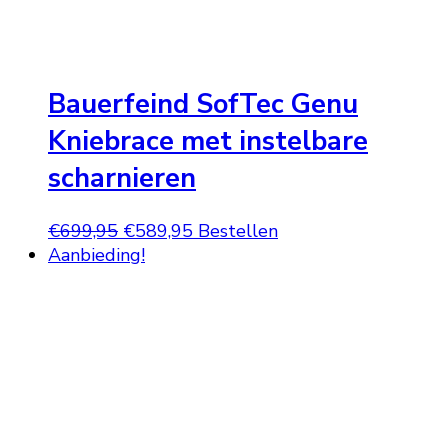
Bauerfeind SofTec Genu
Kniebrace met instelbare
scharnieren
Oorspronkelijke
Huidige
€
699,95
€
589,95
Bestellen
prijs
prijs
Aanbieding!
was:
is:
€699,95.
€589,95.