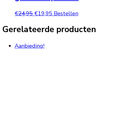
Oorspronkelijke
Huidige
€
24,95
€
19,95
Bestellen
prijs
prijs
Gerelateerde producten
was:
is:
€24,95.
€19,95.
Aanbieding!