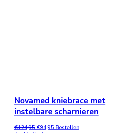
was:
is:
€54,95.
€34,95.
Novamed kniebrace met
instelbare scharnieren
Oorspronkelijke
Huidige
€
124,95
€
94,95
Bestellen