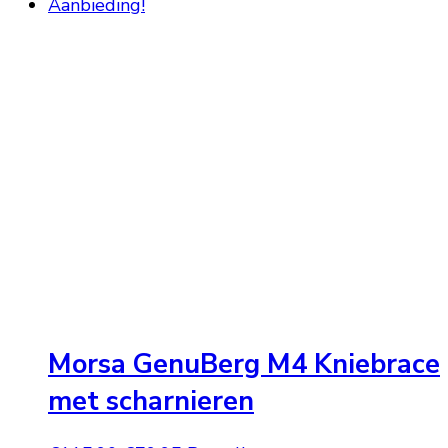
prijs
prijs
Aanbieding!
was:
is:
€124,95.
€94,95.
Morsa GenuBerg M4 Kniebrace
met scharnieren