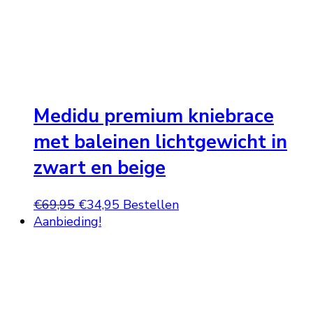
Medidu premium kniebrace
met baleinen lichtgewicht in
zwart en beige
Oorspronkelijke
Huidige
€
69,95
€
34,95
Bestellen
prijs
prijs
Aanbieding!
was:
is:
€69,95.
€34,95.