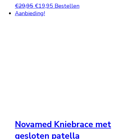
Oorspronkelijke
Huidige
€
29,95
€
19,95
Bestellen
prijs
prijs
Aanbieding!
was:
is:
€29,95.
€19,95.
Novamed Kniebrace met
gesloten patella