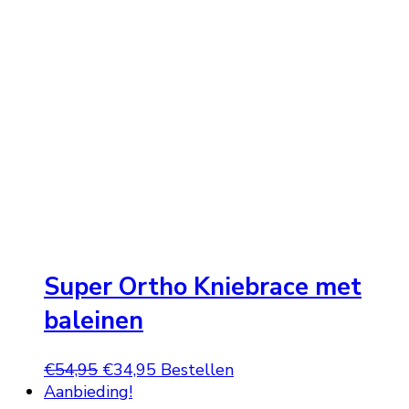
€85,95.
€65,95.
Super Ortho Kniebrace met
baleinen
Oorspronkelijke
Huidige
€
54,95
€
34,95
Bestellen
prijs
prijs
Aanbieding!