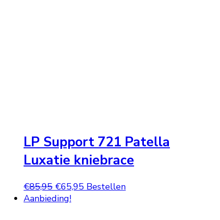
LP Support 721 Patella
Luxatie kniebrace
Oorspronkelijke
Huidige
€
85,95
€
65,95
Bestellen
prijs
prijs
Aanbieding!
was:
is: