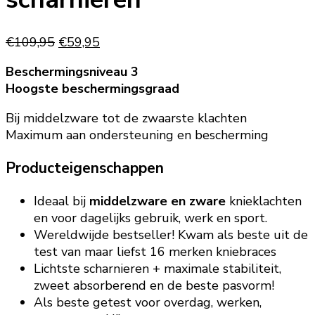
Oorspronkelijke
Huidige
€
109,95
€
59,95
prijs
prijs
Beschermingsniveau 3
was:
is:
Hoogste beschermingsgraad
€109,95.
€59,95.
Bij middelzware tot de zwaarste klachten
Maximum aan ondersteuning en bescherming
Producteigenschappen
Ideaal bij
middelzware en zware
knieklachten
en voor dagelijks gebruik, werk en sport.
Wereldwijde bestseller! Kwam als beste uit de
test van maar liefst 16 merken kniebraces
Lichtste scharnieren + maximale stabiliteit,
zweet absorberend en de beste pasvorm!
Als beste getest voor overdag, werken,