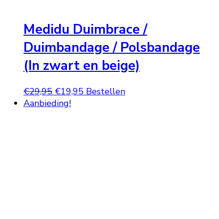
Medidu Duimbrace /
Duimbandage / Polsbandage
(In zwart en beige)
Oorspronkelijke
Huidige
€
29,95
€
19,95
Bestellen
prijs
prijs
Aanbieding!
was:
is:
€29,95.
€19,95.