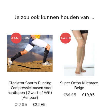
Je zou ook kunnen houden van …
AANBIEDING!
AANBIEDING!
Gladiator Sports Running
Super Ortho Kuitbrace
– Compressiekousen voor
Beige
hardlopen ( Zwart of Wit)
Oorspronkelijke
Huidig
€
39,95
€
19,95
(Per paar)
prijs
prijs
Oorspronkelijke
Huidige
€
47,95
€
23,95
was:
is: