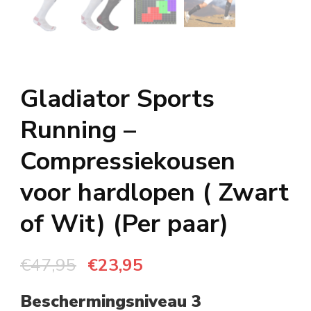
Gladiator Sports
Running –
Compressiekousen
voor hardlopen ( Zwart
of Wit) (Per paar)
Oorspronkelijke
Huidige
€
47,95
€
23,95
prijs
prijs
Beschermingsniveau 3
was:
is: