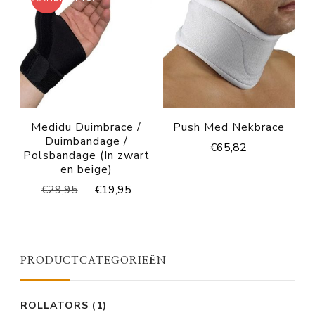
Medidu Duimbrace /
Push Med Nekbrace
Duimbandage /
€
65,82
Polsbandage (In zwart
en beige)
Oorspronkelijke
Huidige
€
29,95
€
19,95
prijs
prijs
was:
is:
€29,95.
€19,95.
PRODUCTCATEGORIEËN
ROLLATORS
(1)