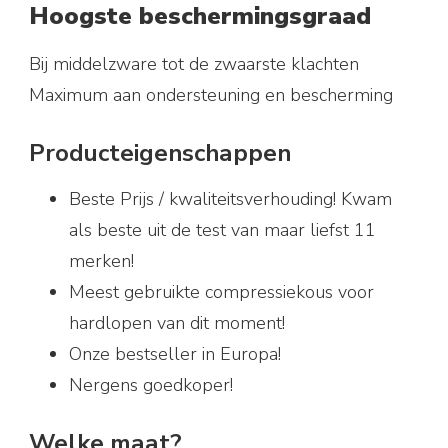
Hoogste beschermingsgraad
€47,95.
€23,95.
Bij middelzware tot de zwaarste klachten
Maximum aan ondersteuning en bescherming
Producteigenschappen
Beste Prijs / kwaliteitsverhouding! Kwam
als beste uit de test van maar liefst 11
merken!
Meest gebruikte compressiekous voor
hardlopen van dit moment!
Onze bestseller in Europa!
Nergens goedkoper!
Welke maat?