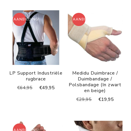
AANBIEDING!
AANBIEDING!
LP Support Industriële
Medidu Duimbrace /
rugbrace
Duimbandage /
Polsbandage (In zwart
Oorspronkelijke
Huidige
€
64,95
€
49,95
en beige)
prijs
prijs
Oorspronkelijke
Huidig
€
29,95
€
19,95
was:
is:
prijs
prijs
€64,95.
€49,95.
was:
is:
€29,95.
€19,95
AANBIEDING!