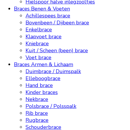
Hielspoor halve inlegzooltjes
Braces Benen & Voeten
Achillespees brace
Bovenbeen / Dijbeen brace
Enkelbrace
Klapvoet brace
Kniebrace
Kuit / Scheen (been) brace
Voet brace
Braces Armen & Lichaam
Duimbrace / Duimspalk
Elleboogbrace
Hand brace
Kinder braces
Nekbrace
Polsbrace / Polsspalk
Rib brace
Rugbrace
Schouderbrace